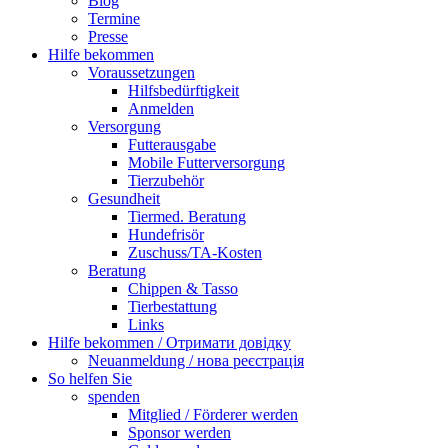
Blog
Termine
Presse
Hilfe bekommen
Voraussetzungen
Hilfsbedürftigkeit
Anmelden
Versorgung
Futterausgabe
Mobile Futterversorgung
Tierzubehör
Gesundheit
Tiermed. Beratung
Hundefrisör
Zuschuss/TA-Kosten
Beratung
Chippen & Tasso
Tierbestattung
Links
Hilfe bekommen / Отримати довідку
Neuanmeldung / нова реєстрація
So helfen Sie
spenden
Mitglied / Förderer werden
Sponsor werden