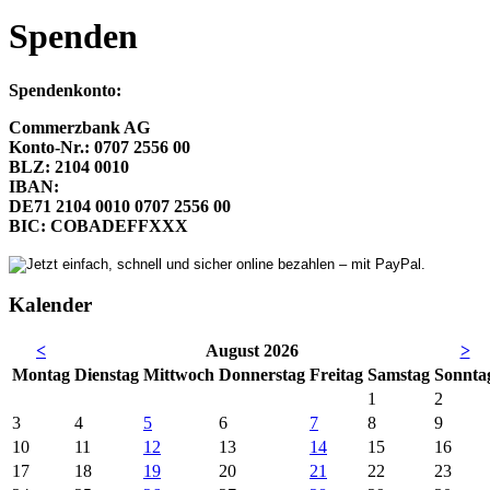
Spenden
Spendenkonto:
Commerzbank AG
Konto-Nr.: 0707 2556 00
BLZ: 2104 0010
IBAN:
DE71 2104 0010 0707 2556 00
BIC: COBADEFFXXX
Kalender
<
August 2026
>
Mo
ntag
Di
enstag
Mi
ttwoch
Do
nnerstag
Fr
eitag
Sa
mstag
So
nnta
1
2
3
4
5
6
7
8
9
10
11
12
13
14
15
16
17
18
19
20
21
22
23