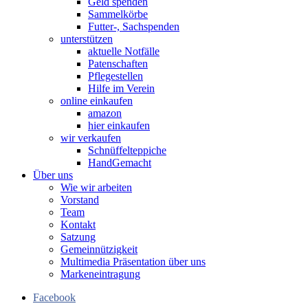
Geld spenden
Sammelkörbe
Futter-, Sachspenden
unterstützen
aktuelle Notfälle
Patenschaften
Pflegestellen
Hilfe im Verein
online einkaufen
amazon
hier einkaufen
wir verkaufen
Schnüffelteppiche
HandGemacht
Über uns
Wie wir arbeiten
Vorstand
Team
Kontakt
Satzung
Gemeinnützigkeit
Multimedia Präsentation über uns
Markeneintragung
Facebook