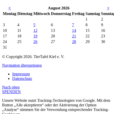
<
August 2026
>
Mo
ntag
Di
enstag
Mi
ttwoch
Do
nnerstag
Fr
eitag
Sa
mstag
So
nnta
1
2
3
4
5
6
7
8
9
10
11
12
13
14
15
16
17
18
19
20
21
22
23
24
25
26
27
28
29
30
31
© Copyright 2026. TierTafel Kiel e. V.
Navigation überspringen
Impressum
Datenschutz
Nach
oben
SPENDEN
Unsere Website nutzt Tracking-Technologien von Google. Mit dem
Button „Alle akzeptieren“ oder der Aktivierung der Option
„Analyse“ stimmen Sie der Verwendung entsprechender Tracking-