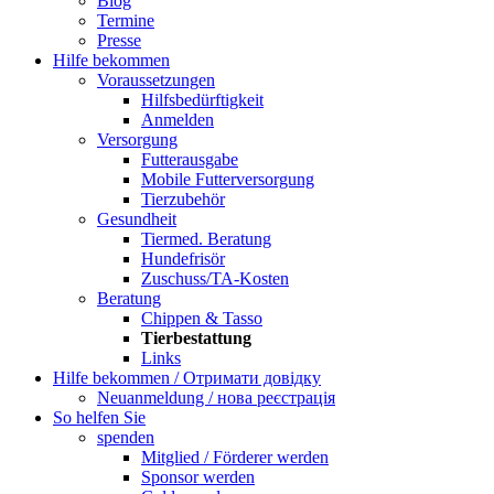
Blog
Termine
Presse
Hilfe bekommen
Voraussetzungen
Hilfsbedürftigkeit
Anmelden
Versorgung
Futterausgabe
Mobile Futterversorgung
Tierzubehör
Gesundheit
Tiermed. Beratung
Hundefrisör
Zuschuss/TA-Kosten
Beratung
Chippen & Tasso
Tierbestattung
Links
Hilfe bekommen / Отримати довідку
Neuanmeldung / нова реєстрація
So helfen Sie
spenden
Mitglied / Förderer werden
Sponsor werden