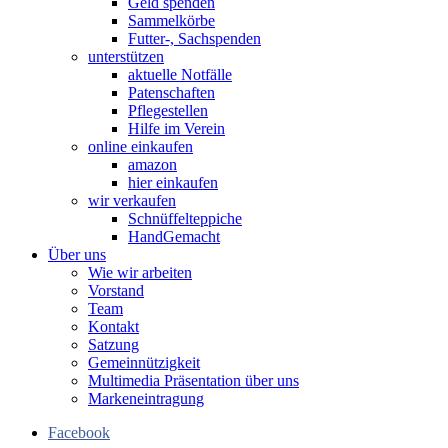
Geld spenden
Sammelkörbe
Futter-, Sachspenden
unterstützen
aktuelle Notfälle
Patenschaften
Pflegestellen
Hilfe im Verein
online einkaufen
amazon
hier einkaufen
wir verkaufen
Schnüffelteppiche
HandGemacht
Über uns
Wie wir arbeiten
Vorstand
Team
Kontakt
Satzung
Gemeinnützigkeit
Multimedia Präsentation über uns
Markeneintragung
Facebook