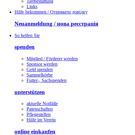
Tierbestattung
Links
Hilfe bekommen / Отримати довідку
Neuanmeldung / нова реєстрація
So helfen Sie
spenden
Mitglied / Förderer werden
Sponsor werden
Geld spenden
Sammelkörbe
Futter-, Sachspenden
unterstützen
aktuelle Notfälle
Patenschaften
Pflegestellen
Hilfe im Verein
online einkaufen