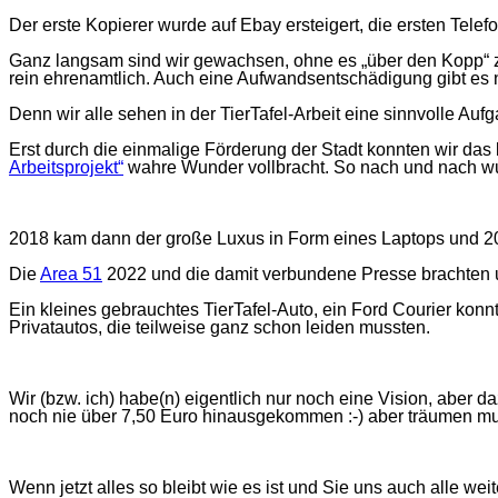
Der erste Kopierer wurde auf Ebay ersteigert, die ersten Tel
Ganz langsam sind wir gewachsen, ohne es „über den Kopp“ zu
rein ehrenamtlich. Auch eine Aufwandsentschädigung gibt es n
Denn wir alle sehen in der TierTafel-Arbeit eine sinnvolle Au
Erst durch die einmalige Förderung der Stadt konnten wir d
Arbeitsprojekt“
wahre Wunder vollbracht. So nach und nach wur
2018 kam dann der große Luxus in Form eines Laptops und 2
Die
Area 51
2022 und die damit verbundene Presse brachten u
Ein kleines gebrauchtes TierTafel-Auto, ein Ford Courier konn
Privatautos, die teilweise ganz schon leiden mussten.
Wir (bzw. ich) habe(n) eigentlich nur noch eine Vision, aber d
noch nie über 7,50 Euro hinausgekommen :-) aber träumen mus
Wenn jetzt alles so bleibt wie es ist und Sie uns auch alle wei