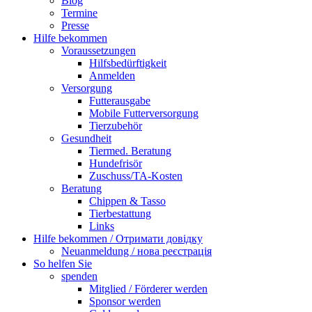
Blog
Termine
Presse
Hilfe bekommen
Voraussetzungen
Hilfsbedürftigkeit
Anmelden
Versorgung
Futterausgabe
Mobile Futterversorgung
Tierzubehör
Gesundheit
Tiermed. Beratung
Hundefrisör
Zuschuss/TA-Kosten
Beratung
Chippen & Tasso
Tierbestattung
Links
Hilfe bekommen / Отримати довідку
Neuanmeldung / нова реєстрація
So helfen Sie
spenden
Mitglied / Förderer werden
Sponsor werden