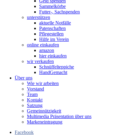
Geld spenden
Sammelkörbe
Futter-, Sachspenden
unterstützen
aktuelle Notfälle
Patenschaften
Pflegestellen
Hilfe im Verein
online einkaufen
amazon
hier einkaufen
wir verkaufen
Schnüffelteppiche
HandGemacht
Über uns
Wie wir arbeiten
Vorstand
Team
Kontakt
Satzung
Gemeinnützigkeit
Multimedia Präsentation über uns
Markeneintragung
Facebook