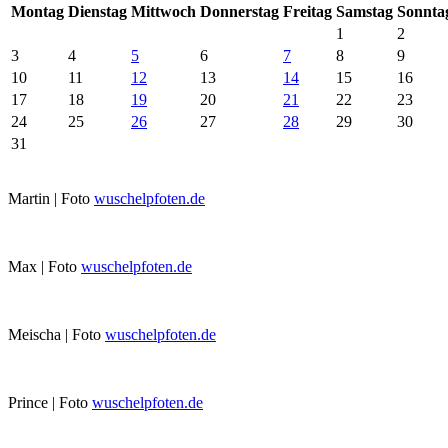
Mo
ntag
Di
enstag
Mi
ttwoch
Do
nnerstag
Fr
eitag
Sa
mstag
So
nnta
1
2
3
4
5
6
7
8
9
10
11
12
13
14
15
16
17
18
19
20
21
22
23
24
25
26
27
28
29
30
31
Martin | Foto
wuschelpfoten.de
Max | Foto
wuschelpfoten.de
Meischa | Foto
wuschelpfoten.de
Prince | Foto
wuschelpfoten.de