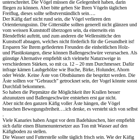
unterschreitet. Die Vögel müssen die Gelegenheit haben, darin
fliegen zu können. Aber bitte geben Sie Ihren Vögeln täglichen
Freiflug, dieses sollte selbstverständlich sein….
Der Käfig darf nicht rund sein, die Vögel verlieren den
Orientierungssinn. Die Gitterstäbe sollten generell nicht glänzen und
vom weissen Kunststoff überzogen sein, da einerseits ein
Blendeffekt auftritt, und zum anderen die Wellensittiche den
Kunstsoff abnagen, welches nicht förderlich für die Gesundheit ist!
Ersparen Sie Ihrem gefiederten Freunden die einheitlichen Holz-
und Plastikstangen, diese können Ballengeschwüre verursachen. Als
günstige Alternative empfiehlt sich vielmehr Naturzweige in
verschiedenen Stärken, so mit ca. 12 – 20 mm Durchmesser. Dafür
infrage kämen Laubgehölze wie Buche, Birke, Holunder, Ahorn
oder Weide. Keine Äste von Obstbäumen die bespritzt werden. Die
Äste sollten vor “Gebrauch” getrocknet sein, der Vogel könnte sonst
Durchfall bekommen.
So haben die Piepmätze die Möglichkeit ihre Krallen besser
abzunutzen und Ballengeschwüre entstehen erst gar nicht.
Aber nicht den ganzen Käfig voller Äste hängen, die Vögel
brauchen Bewegungsfreiheit….ich denke, es versteht sich von selbst
.
Viele Kanaries haben Angst vor dem Badehäuschen, hier empfiehlt
sich dafür einen Blumenuntersetzer aus Ton mit Wasser auf den
Käfigboden zu stellen.
Die Wasser und Futterstelle sollte täglich frisch sein. Wie der Käfig