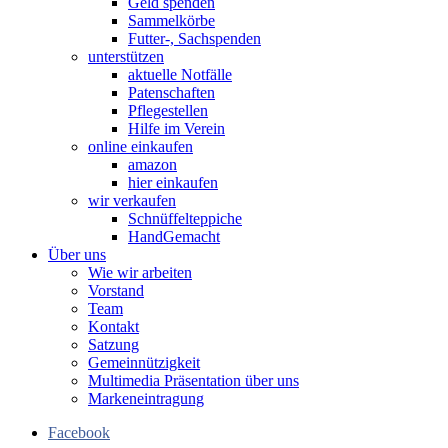
Geld spenden
Sammelkörbe
Futter-, Sachspenden
unterstützen
aktuelle Notfälle
Patenschaften
Pflegestellen
Hilfe im Verein
online einkaufen
amazon
hier einkaufen
wir verkaufen
Schnüffelteppiche
HandGemacht
Über uns
Wie wir arbeiten
Vorstand
Team
Kontakt
Satzung
Gemeinnützigkeit
Multimedia Präsentation über uns
Markeneintragung
Facebook