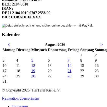
BLZ: 2104 0010
IBAN:
DE71 2104 0010 0707 2556 00
BIC: COBADEFFXXX
Kalender
<
August 2026
>
Mo
ntag
Di
enstag
Mi
ttwoch
Do
nnerstag
Fr
eitag
Sa
mstag
So
nnta
1
2
3
4
5
6
7
8
9
10
11
12
13
14
15
16
17
18
19
20
21
22
23
24
25
26
27
28
29
30
31
© Copyright 2026. TierTafel Kiel e. V.
Navigation überspringen
Impressum