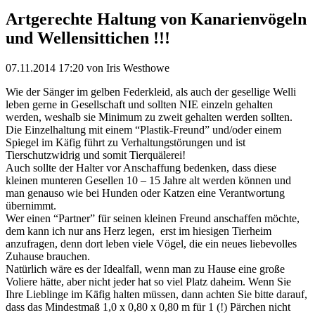
Artgerechte Haltung von Kanarienvögeln
und Wellensittichen !!!
07.11.2014 17:20
von Iris Westhowe
Wie der Sänger im gelben Federkleid, als auch der gesellige Welli
leben gerne in Gesellschaft und sollten NIE einzeln gehalten
werden, weshalb sie Minimum zu zweit gehalten werden sollten.
Die Einzelhaltung mit einem “Plastik-Freund” und/oder einem
Spiegel im Käfig führt zu Verhaltungstörungen und ist
Tierschutzwidrig und somit Tierquälerei!
Auch sollte der Halter vor Anschaffung bedenken, dass diese
kleinen munteren Gesellen 10 – 15 Jahre alt werden können und
man genauso wie bei Hunden oder Katzen eine Verantwortung
übernimmt.
Wer einen “Partner” für seinen kleinen Freund anschaffen möchte,
dem kann ich nur ans Herz legen, erst im hiesigen Tierheim
anzufragen, denn dort leben viele Vögel, die ein neues liebevolles
Zuhause brauchen.
Natürlich wäre es der Idealfall, wenn man zu Hause eine große
Voliere hätte, aber nicht jeder hat so viel Platz daheim. Wenn Sie
Ihre Lieblinge im Käfig halten müssen, dann achten Sie bitte darauf,
dass das Mindestmaß 1,0 x 0,80 x 0,80 m für 1 (!) Pärchen nicht