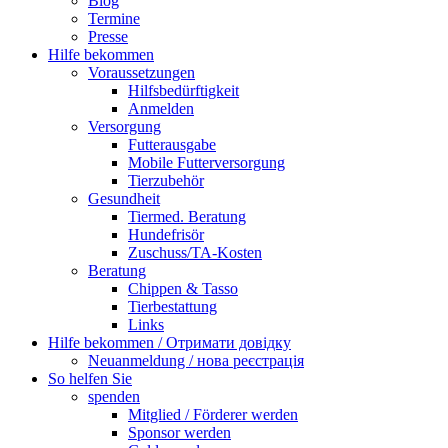
Blog
Termine
Presse
Hilfe bekommen
Voraussetzungen
Hilfsbedürftigkeit
Anmelden
Versorgung
Futterausgabe
Mobile Futterversorgung
Tierzubehör
Gesundheit
Tiermed. Beratung
Hundefrisör
Zuschuss/TA-Kosten
Beratung
Chippen & Tasso
Tierbestattung
Links
Hilfe bekommen / Отримати довідку
Neuanmeldung / нова реєстрація
So helfen Sie
spenden
Mitglied / Förderer werden
Sponsor werden