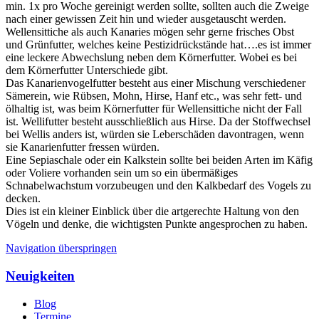
min. 1x pro Woche gereinigt werden sollte, sollten auch die Zweige
nach einer gewissen Zeit hin und wieder ausgetauscht werden.
Wellensittiche als auch Kanaries mögen sehr gerne frisches Obst
und Grünfutter, welches keine Pestizidrückstände hat….es ist immer
eine leckere Abwechslung neben dem Körnerfutter. Wobei es bei
dem Körnerfutter Unterschiede gibt.
Das Kanarienvogelfutter besteht aus einer Mischung verschiedener
Sämerein, wie Rübsen, Mohn, Hirse, Hanf etc., was sehr fett- und
ölhaltig ist, was beim Körnerfutter für Wellensittiche nicht der Fall
ist. Wellifutter besteht ausschließlich aus Hirse. Da der Stoffwechsel
bei Wellis anders ist, würden sie Leberschäden davontragen, wenn
sie Kanarienfutter fressen würden.
Eine Sepiaschale oder ein Kalkstein sollte bei beiden Arten im Käfig
oder Voliere vorhanden sein um so ein übermäßiges
Schnabelwachstum vorzubeugen und den Kalkbedarf des Vogels zu
decken.
Dies ist ein kleiner Einblick über die artgerechte Haltung von den
Vögeln und denke, die wichtigsten Punkte angesprochen zu haben.
Navigation überspringen
Neuigkeiten
Blog
Termine