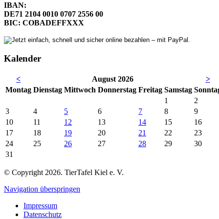
IBAN:
DE71 2104 0010 0707 2556 00
BIC: COBADEFFXXX
Kalender
<
August 2026
>
Mo
ntag
Di
enstag
Mi
ttwoch
Do
nnerstag
Fr
eitag
Sa
mstag
So
nnta
1
2
3
4
5
6
7
8
9
10
11
12
13
14
15
16
17
18
19
20
21
22
23
24
25
26
27
28
29
30
31
© Copyright 2026. TierTafel Kiel e. V.
Navigation überspringen
Impressum
Datenschutz