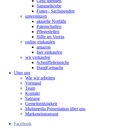
Geld spenden
Sammelkörbe
Futter-, Sachspenden
unterstützen
aktuelle Notfälle
Patenschaften
Pflegestellen
Hilfe im Verein
online einkaufen
amazon
hier einkaufen
wir verkaufen
Schnüffelteppiche
HandGemacht
Über uns
Wie wir arbeiten
Vorstand
Team
Kontakt
Satzung
Gemeinnützigkeit
Multimedia Präsentation über uns
Markeneintragung
Facebook