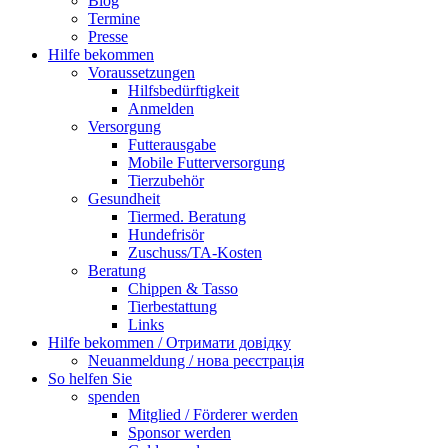
Blog
Termine
Presse
Hilfe bekommen
Voraussetzungen
Hilfsbedürftigkeit
Anmelden
Versorgung
Futterausgabe
Mobile Futterversorgung
Tierzubehör
Gesundheit
Tiermed. Beratung
Hundefrisör
Zuschuss/TA-Kosten
Beratung
Chippen & Tasso
Tierbestattung
Links
Hilfe bekommen / Отримати довідку
Neuanmeldung / нова реєстрація
So helfen Sie
spenden
Mitglied / Förderer werden
Sponsor werden