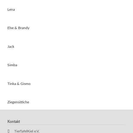
Lena
Else & Brandy
Jack
Simba
Tinka & Gismo
Ziegensittiche
Kontakt
TierTafelKiel e.V,