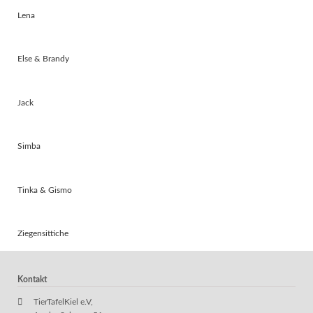
Lena
Else & Brandy
Jack
Simba
Tinka & Gismo
Ziegensittiche
Kontakt
TierTafelKiel e.V,