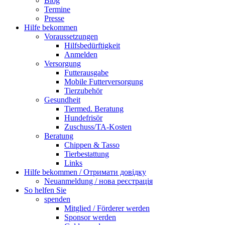
Blog
Termine
Presse
Hilfe bekommen
Voraussetzungen
Hilfsbedürftigkeit
Anmelden
Versorgung
Futterausgabe
Mobile Futterversorgung
Tierzubehör
Gesundheit
Tiermed. Beratung
Hundefrisör
Zuschuss/TA-Kosten
Beratung
Chippen & Tasso
Tierbestattung
Links
Hilfe bekommen / Отримати довідку
Neuanmeldung / нова реєстрація
So helfen Sie
spenden
Mitglied / Förderer werden
Sponsor werden