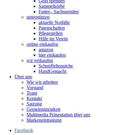
Geld spenden
Sammelkörbe
Futter-, Sachspenden
unterstützen
aktuelle Notfälle
Patenschaften
Pflegestellen
Hilfe im Verein
online einkaufen
amazon
hier einkaufen
wir verkaufen
Schnüffelteppiche
HandGemacht
Über uns
Wie wir arbeiten
Vorstand
Team
Kontakt
Satzung
Gemeinnützigkeit
Multimedia Präsentation über uns
Markeneintragung
Facebook