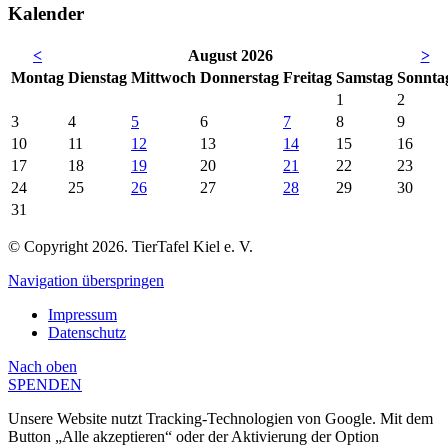
Kalender
<
August 2026
>
Mo
ntag
Di
enstag
Mi
ttwoch
Do
nnerstag
Fr
eitag
Sa
mstag
So
nnta
1
2
3
4
5
6
7
8
9
10
11
12
13
14
15
16
17
18
19
20
21
22
23
24
25
26
27
28
29
30
31
© Copyright 2026. TierTafel Kiel e. V.
Navigation überspringen
Impressum
Datenschutz
Nach
oben
SPENDEN
Unsere Website nutzt Tracking-Technologien von Google. Mit dem
Button „Alle akzeptieren“ oder der Aktivierung der Option