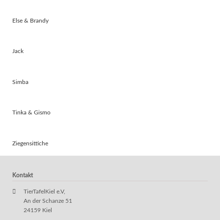
Else & Brandy
Jack
Simba
Tinka & Gismo
Ziegensittiche
Kontakt
TierTafelKiel e.V,
An der Schanze 51
24159 Kiel