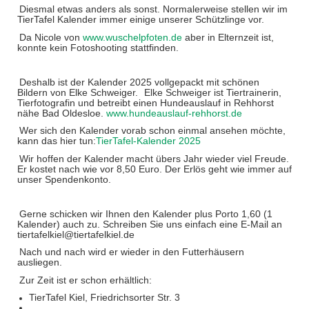
Diesmal etwas anders als sonst. Normalerweise stellen wir im
TierTafel Kalender immer einige unserer Schützlinge vor.
Da Nicole von
www.wuschelpfoten.de
aber in Elternzeit ist,
konnte kein Fotoshooting stattfinden.
Deshalb ist der Kalender 2025 vollgepackt mit schönen
Bildern von Elke Schweiger.
Elke Schweiger ist Tiertrainerin,
Tierfotografin und betreibt einen Hundeauslauf in Rehhorst
nähe Bad Oldesloe.
www.hundeauslauf-rehhorst.de
Wer sich den Kalender vorab schon einmal ansehen möchte,
kann das hier tun:
TierTafel-Kalender 2025
Wir hoffen der Kalender macht übers Jahr wieder viel Freude.
Er kostet nach wie vor 8,50 Euro. Der Erlös geht wie immer auf
unser Spendenkonto.
Gerne schicken wir Ihnen den Kalender plus Porto 1,60 (1
Kalender) auch zu. Schreiben Sie uns einfach eine E-Mail an
tiertafelkiel@tiertafelkiel.de
Nach und nach wird er wieder in den Futterhäusern
ausliegen.
Zur Zeit ist er schon erhältlich:
TierTafel Kiel, Friedrichsorter Str. 3