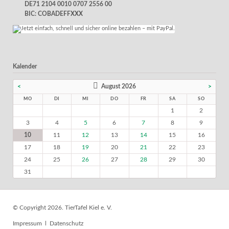
DE71 2104 0010 0707 2556 00
BIC: COBADEFFXXX
Kalender
<
August 2026
>
MO
DI
MI
DO
FR
SA
SO
1
2
3
4
5
6
7
8
9
10
11
12
13
14
15
16
17
18
19
20
21
22
23
24
25
26
27
28
29
30
31
© Copyright 2026. TierTafel Kiel e. V.
Navigation
Impressum
Datenschutz