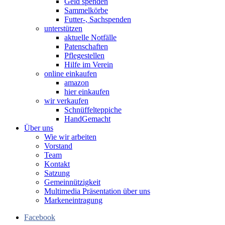
Geld spenden
Sammelkörbe
Futter-, Sachspenden
unterstützen
aktuelle Notfälle
Patenschaften
Pflegestellen
Hilfe im Verein
online einkaufen
amazon
hier einkaufen
wir verkaufen
Schnüffelteppiche
HandGemacht
Über uns
Wie wir arbeiten
Vorstand
Team
Kontakt
Satzung
Gemeinnützigkeit
Multimedia Präsentation über uns
Markeneintragung
Facebook