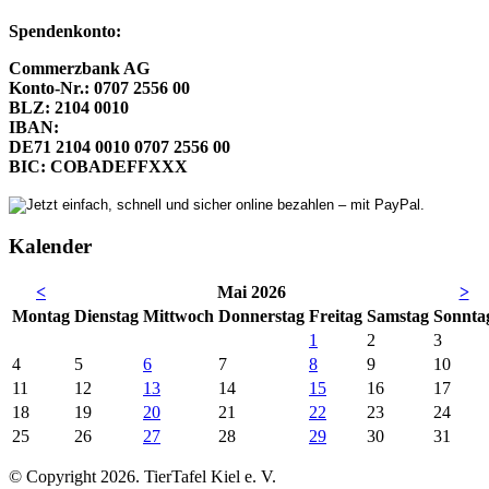
Spendenkonto:
Commerzbank AG
Konto-Nr.: 0707 2556 00
BLZ: 2104 0010
IBAN:
DE71 2104 0010 0707 2556 00
BIC: COBADEFFXXX
Kalender
<
Mai 2026
>
Mo
ntag
Di
enstag
Mi
ttwoch
Do
nnerstag
Fr
eitag
Sa
mstag
So
nnta
1
2
3
4
5
6
7
8
9
10
11
12
13
14
15
16
17
18
19
20
21
22
23
24
25
26
27
28
29
30
31
© Copyright 2026. TierTafel Kiel e. V.