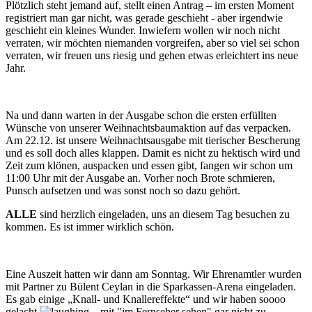
Plötzlich steht jemand auf, stellt einen Antrag – im ersten Moment
registriert man gar nicht, was gerade geschieht - aber irgendwie
geschieht ein kleines Wunder. Inwiefern wollen wir noch nicht
verraten, wir möchten niemanden vorgreifen, aber so viel sei schon
verraten, wir freuen uns riesig und gehen etwas erleichtert ins neue
Jahr.
Na und dann warten in der Ausgabe schon die ersten erfüllten
Wünsche von unserer Weihnachtsbaumaktion auf das verpacken.
Am 22.12. ist unsere Weihnachtsausgabe mit tierischer Bescherung
und es soll doch alles klappen. Damit es nicht zu hektisch wird und
Zeit zum klönen, auspacken und essen gibt, fangen wir schon um
11:00 Uhr mit der Ausgabe an. Vorher noch Brote schmieren,
Punsch aufsetzen und was sonst noch so dazu gehört.
ALLE
sind herzlich eingeladen, uns an diesem Tag besuchen zu
kommen. Es ist immer wirklich schön.
Eine Auszeit hatten wir dann am Sonntag. Wir Ehrenamtler wurden
mit Partner zu Bülent Ceylan in die Sparkassen-Arena eingeladen.
Es gab einige „Knall- und Knallereffekte“ und wir haben soooo
gelacht
– mit "im Fernseher sehen" gar nicht zu