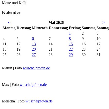
Motte und Kalli
Kalender
<
Mai 2026
>
Mo
ntag
Di
enstag
Mi
ttwoch
Do
nnerstag
Fr
eitag
Sa
mstag
So
nnta
1
2
3
4
5
6
7
8
9
10
11
12
13
14
15
16
17
18
19
20
21
22
23
24
25
26
27
28
29
30
31
Martin | Foto
wuschelpfoten.de
Max | Foto
wuschelpfoten.de
Meischa | Foto
wuschelpfoten.de