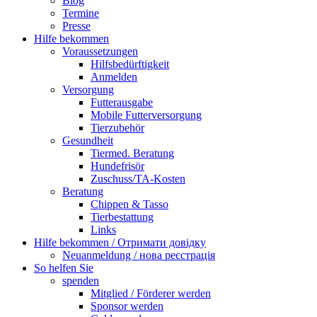
Blog
Termine
Presse
Hilfe bekommen
Voraussetzungen
Hilfsbedürftigkeit
Anmelden
Versorgung
Futterausgabe
Mobile Futterversorgung
Tierzubehör
Gesundheit
Tiermed. Beratung
Hundefrisör
Zuschuss/TA-Kosten
Beratung
Chippen & Tasso
Tierbestattung
Links
Hilfe bekommen / Отримати довідку
Neuanmeldung / нова реєстрація
So helfen Sie
spenden
Mitglied / Förderer werden
Sponsor werden