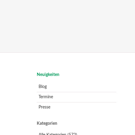
Navigation
Neuigkeiten
überspringen
Blog
Termine
Presse
Kategorien
Alle Kategorien
(572)