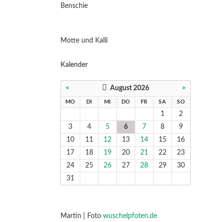
Benschie
Motte und Kalli
Kalender
<
August 2026
>
NTAG
ENSTAG
TTWOCH
NNERSTAG
EITAG
MSTAG
NNTAG
MO
DI
MI
DO
FR
SA
SO
1
2
3
4
5
6
7
8
9
10
11
12
13
14
15
16
17
18
19
20
21
22
23
24
25
26
27
28
29
30
31
Martin | Foto
wuschelpfoten.de