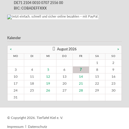
DE71 2104 0010 0707 2556 00
BIC: COBADEFFXXX
Kalender
<
August 2026
>
MO
DI
MI
DO
FR
SA
SO
1
2
3
4
5
6
7
8
9
10
11
12
13
14
15
16
17
18
19
20
21
22
23
24
25
26
27
28
29
30
31
© Copyright 2026. TierTafel Kiel e. V.
Navigation
Impressum
Datenschutz