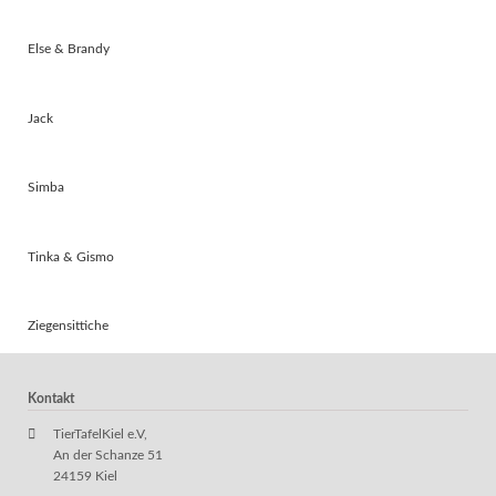
Else & Brandy
Jack
Simba
Tinka & Gismo
Ziegensittiche
Kontakt
TierTafelKiel e.V,
An der Schanze 51
24159 Kiel