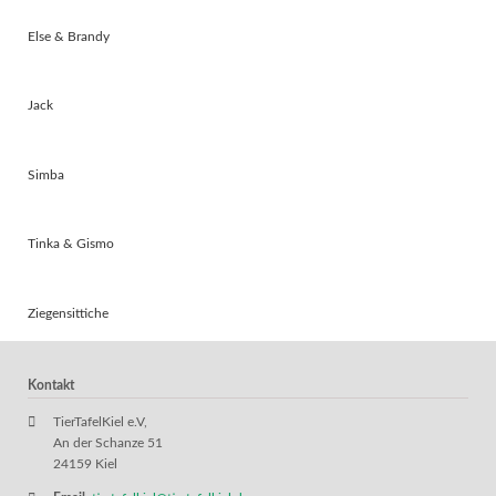
Else & Brandy
Jack
Simba
Tinka & Gismo
Ziegensittiche
Kontakt
TierTafelKiel e.V,
An der Schanze 51
24159 Kiel