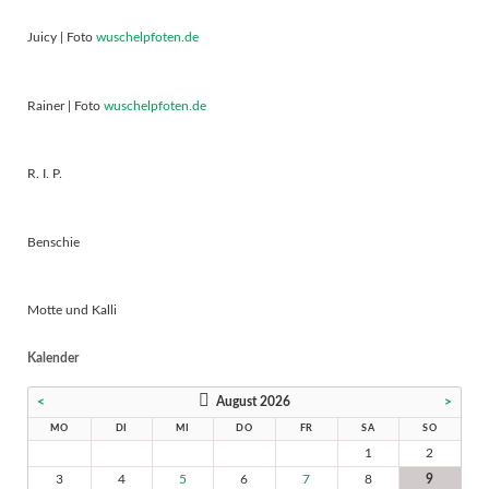
Juicy | Foto
wuschelpfoten.de
Rainer | Foto
wuschelpfoten.de
R. I. P.
Benschie
Motte und Kalli
Kalender
<
August 2026
>
MO
DI
MI
DO
FR
SA
SO
1
2
3
4
5
6
7
8
9