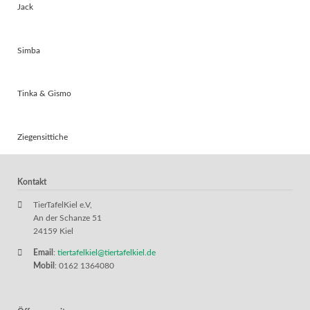
Jack
Simba
Tinka & Gismo
Ziegensittiche
Kontakt
TierTafelKiel e.V,
An der Schanze 51
24159 Kiel
Email
:
tiertafelkiel@tiertafelkiel.de
Mobil
: 0162 1364080