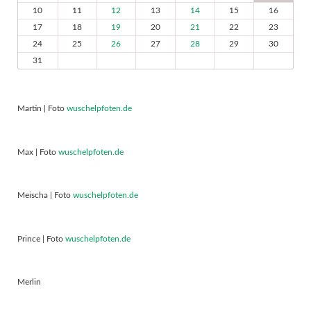
10
11
12
13
14
15
16
17
18
19
20
21
22
23
24
25
26
27
28
29
30
31
Martin | Foto
wuschelpfoten.de
Max | Foto
wuschelpfoten.de
Meischa | Foto
wuschelpfoten.de
Prince | Foto
wuschelpfoten.de
Merlin