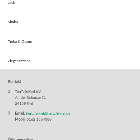
Jack
Simba
Tinka & Gismo
Ziegensittiche
Kontakt
TierTafelKiel e.V,
An der Schanze 51
24159 Kiel
Email
:
tiertafelkiel@tiertafelkiel.de
Mobil
: 0162 1364080