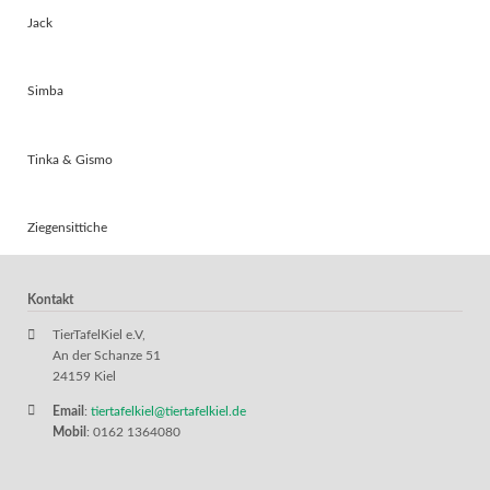
Jack
Simba
Tinka & Gismo
Ziegensittiche
Kontakt
TierTafelKiel e.V,
An der Schanze 51
24159 Kiel
Email
:
tiertafelkiel@tiertafelkiel.de
Mobil
: 0162 1364080