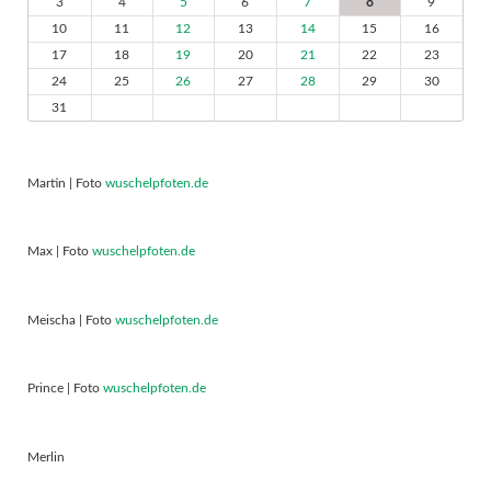
3
4
5
6
7
8
9
10
11
12
13
14
15
16
17
18
19
20
21
22
23
24
25
26
27
28
29
30
31
Martin | Foto
wuschelpfoten.de
Max | Foto
wuschelpfoten.de
Meischa | Foto
wuschelpfoten.de
Prince | Foto
wuschelpfoten.de
Merlin