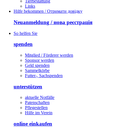
Tierbestattung
Links
Hilfe bekommen / Отримати довідку
Neuanmeldung / нова реєстрація
So helfen Sie
spenden
Mitglied / Förderer werden
Sponsor werden
Geld spenden
Sammelkörbe
Futter-, Sachspenden
unterstützen
aktuelle Notfälle
Patenschaften
Pflegestellen
Hilfe im Verein
online einkaufen