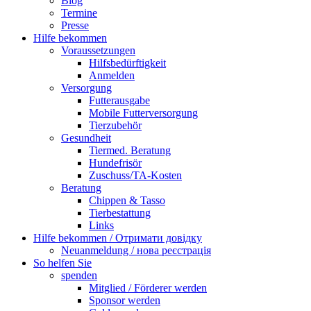
Blog
Termine
Presse
Hilfe bekommen
Voraussetzungen
Hilfsbedürftigkeit
Anmelden
Versorgung
Futterausgabe
Mobile Futterversorgung
Tierzubehör
Gesundheit
Tiermed. Beratung
Hundefrisör
Zuschuss/TA-Kosten
Beratung
Chippen & Tasso
Tierbestattung
Links
Hilfe bekommen / Отримати довідку
Neuanmeldung / нова реєстрація
So helfen Sie
spenden
Mitglied / Förderer werden
Sponsor werden