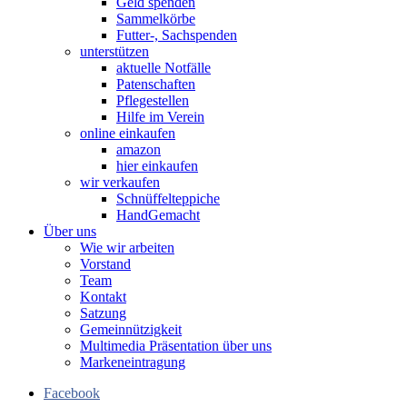
Geld spenden
Sammelkörbe
Futter-, Sachspenden
unterstützen
aktuelle Notfälle
Patenschaften
Pflegestellen
Hilfe im Verein
online einkaufen
amazon
hier einkaufen
wir verkaufen
Schnüffelteppiche
HandGemacht
Über uns
Wie wir arbeiten
Vorstand
Team
Kontakt
Satzung
Gemeinnützigkeit
Multimedia Präsentation über uns
Markeneintragung
Facebook