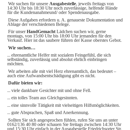
Wir suchen für unsere
Ausgabestelle
, jeweils freitags von
14:30 Uhr bis 18:30 Uhr noch zuverlässige, helfende Hände
für die Kundenanahmeund/ oder Spendenausgabe.
Diese Aufgaben erfordern u. A. genaueste Dokumentation und
Ablage der verschiedenen Belege.
Für unser
HandGemacht
Lädchen suchen wir, gerne
montags, von 15:00 Uhr bis 18:00 Uhr jemanden für den
Verkauf.
Hier ist das saubere führen der Kasse oberstes Gebot.
Wir suchen…
ehrenamtliche
Helfer
mit
sozialem
Feingefühl,
die
sich
…
selbständig, zuverlässig und absolut ehrlich einbringen
möchten.
Wir arbeiten alle mit viel Herz ehrenamtlich, das bedeutet –
auch eine Aufwandsentschädigung gibt es nicht.
Dafür bieten wir:
viele dankbare Gesichter mit und ohne Fell.
…
ein tolles Team aus Gleichgesinnten.
…
eine sinnvolle Tätigkeit mit vielseitigen Hilfsmöglichkeiten.
…
gute Absprachen, Spaß und Anerkennung.
…
Sollten Sie sich angesprochen fühlen, rufen Sie uns an unter
0162/136 40 80 oder schauen Sie freitags zwischen 14:30 Uhr
und 15:30 Uhr einfach in der Ausgabestelle Friedrichsorter Str.