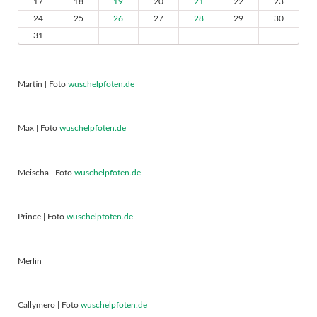
17
18
19
20
21
22
23
24
25
26
27
28
29
30
31
Martin | Foto
wuschelpfoten.de
Max | Foto
wuschelpfoten.de
Meischa | Foto
wuschelpfoten.de
Prince | Foto
wuschelpfoten.de
Merlin
Callymero | Foto
wuschelpfoten.de