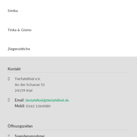
Simba
Tinka & Gismo
Ziegensittiche
Kontakt
TierTafelKiel e.V,
An der Schanze 51
24159 Kiel
Email
:
tiertafelkiel@tiertafelkiel.de
Mobil
: 0162 1364080
Öffnungszeiten
Spendenannahme: