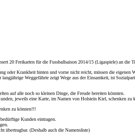
ert 20 Freikarten für die Fussballsaison 2014/15 (Ligaspiele) an die Ti
ung oder Krankheit hinten und vorne nicht reicht, müssen die eigenen 
ieser langjährige Weggefährte zeigt Wege aus der Einsamkeit, ist Sozial
selten auf alle noch so kleinen Dinge, die Freude bereiten könnten.
n Kunden, jeweils eine Karte, im Namen von Holstein Kiel, schenken zu 
enken zu können!!!
h bedürftige Kunden eintragen.
gen.
cht übertragbar. (Deshalb auch die Namensliste)