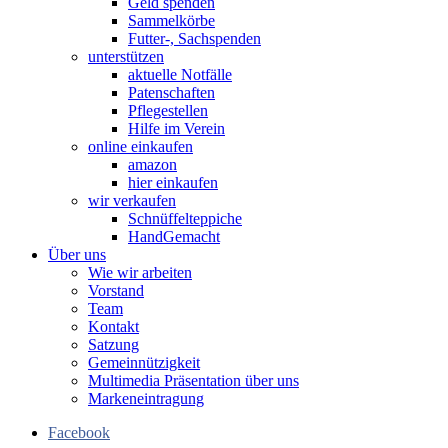
Geld spenden
Sammelkörbe
Futter-, Sachspenden
unterstützen
aktuelle Notfälle
Patenschaften
Pflegestellen
Hilfe im Verein
online einkaufen
amazon
hier einkaufen
wir verkaufen
Schnüffelteppiche
HandGemacht
Über uns
Wie wir arbeiten
Vorstand
Team
Kontakt
Satzung
Gemeinnützigkeit
Multimedia Präsentation über uns
Markeneintragung
Facebook