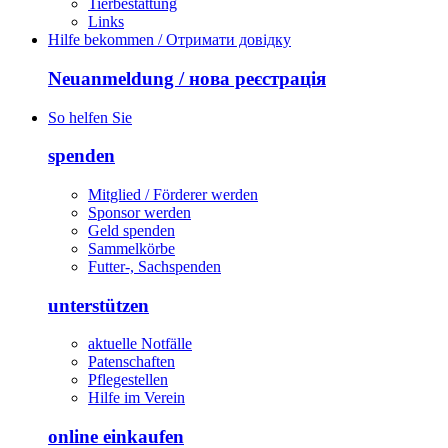
Tierbestattung
Links
Hilfe bekommen / Отримати довідку
Neuanmeldung / нова реєстрація
So helfen Sie
spenden
Mitglied / Förderer werden
Sponsor werden
Geld spenden
Sammelkörbe
Futter-, Sachspenden
unterstützen
aktuelle Notfälle
Patenschaften
Pflegestellen
Hilfe im Verein
online einkaufen