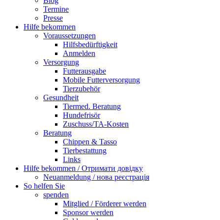
Blog
Termine
Presse
Hilfe bekommen
Voraussetzungen
Hilfsbedürftigkeit
Anmelden
Versorgung
Futterausgabe
Mobile Futterversorgung
Tierzubehör
Gesundheit
Tiermed. Beratung
Hundefrisör
Zuschuss/TA-Kosten
Beratung
Chippen & Tasso
Tierbestattung
Links
Hilfe bekommen / Отримати довідку
Neuanmeldung / нова реєстрація
So helfen Sie
spenden
Mitglied / Förderer werden
Sponsor werden