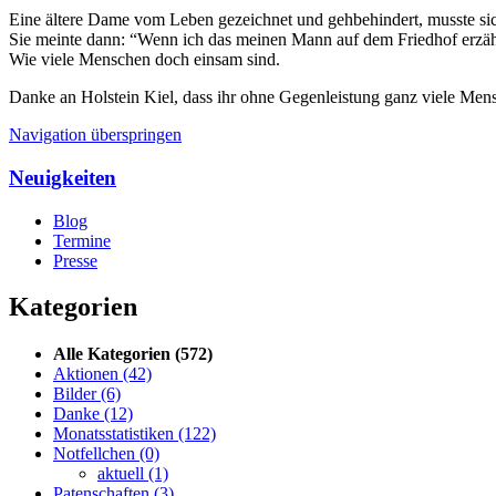
Eine ältere Dame vom Leben gezeichnet und gehbehindert, musste sich 
Sie meinte dann: “Wenn ich das meinen Mann auf dem Friedhof erzähl
Wie viele Menschen doch einsam sind.
Danke an Holstein Kiel, dass ihr ohne Gegenleistung ganz viele Mensc
Navigation überspringen
Neuigkeiten
Blog
Termine
Presse
Kategorien
Alle Kategorien
(572)
Aktionen
(42)
Bilder
(6)
Danke
(12)
Monatsstatistiken
(122)
Notfellchen
(0)
aktuell
(1)
Patenschaften
(3)