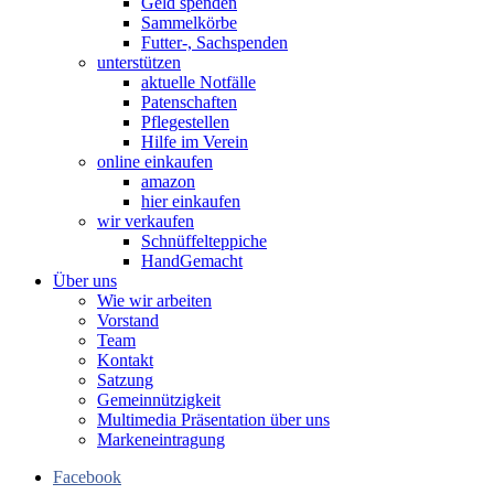
Geld spenden
Sammelkörbe
Futter-, Sachspenden
unterstützen
aktuelle Notfälle
Patenschaften
Pflegestellen
Hilfe im Verein
online einkaufen
amazon
hier einkaufen
wir verkaufen
Schnüffelteppiche
HandGemacht
Über uns
Wie wir arbeiten
Vorstand
Team
Kontakt
Satzung
Gemeinnützigkeit
Multimedia Präsentation über uns
Markeneintragung
Facebook