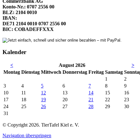
Commerzbank AG
Konto-Nr.: 0707 2556 00
BLZ: 2104 0010
IBAN:
DE71 2104 0010 0707 2556 00
BIC: COBADEFFXXX
Kalender
<
August 2026
>
Mo
ntag
Di
enstag
Mi
ttwoch
Do
nnerstag
Fr
eitag
Sa
mstag
So
nnta
1
2
3
4
5
6
7
8
9
10
11
12
13
14
15
16
17
18
19
20
21
22
23
24
25
26
27
28
29
30
31
© Copyright 2026. TierTafel Kiel e. V.
Navigation überspringen