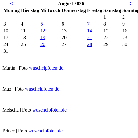
<
August 2026
>
Mo
ntag
Di
enstag
Mi
ttwoch
Do
nnerstag
Fr
eitag
Sa
mstag
So
nnta
1
2
3
4
5
6
7
8
9
10
11
12
13
14
15
16
17
18
19
20
21
22
23
24
25
26
27
28
29
30
31
Martin | Foto
wuschelpfoten.de
Max | Foto
wuschelpfoten.de
Meischa | Foto
wuschelpfoten.de
Prince | Foto
wuschelpfoten.de