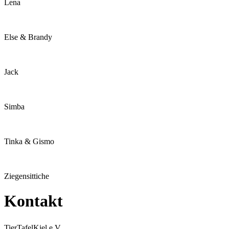
Lena
Else & Brandy
Jack
Simba
Tinka & Gismo
Ziegensittiche
Kontakt
TierTafelKiel e.V,