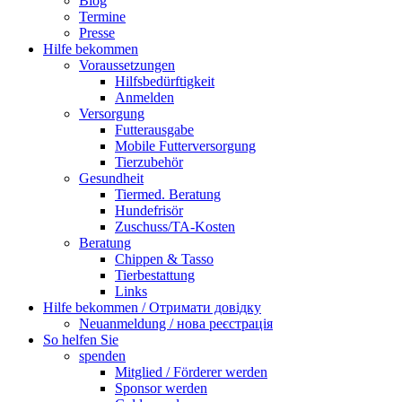
Blog
Termine
Presse
Hilfe bekommen
Voraussetzungen
Hilfsbedürftigkeit
Anmelden
Versorgung
Futterausgabe
Mobile Futterversorgung
Tierzubehör
Gesundheit
Tiermed. Beratung
Hundefrisör
Zuschuss/TA-Kosten
Beratung
Chippen & Tasso
Tierbestattung
Links
Hilfe bekommen / Отримати довідку
Neuanmeldung / нова реєстрація
So helfen Sie
spenden
Mitglied / Förderer werden
Sponsor werden