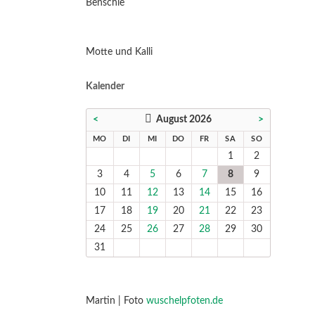
Benschie
Motte und Kalli
Kalender
<
August 2026
>
NTAG
ENSTAG
TTWOCH
NNERSTAG
EITAG
MSTAG
NNTAG
MO
DI
MI
DO
FR
SA
SO
1
2
3
4
5
6
7
8
9
10
11
12
13
14
15
16
17
18
19
20
21
22
23
24
25
26
27
28
29
30
31
Martin | Foto
wuschelpfoten.de