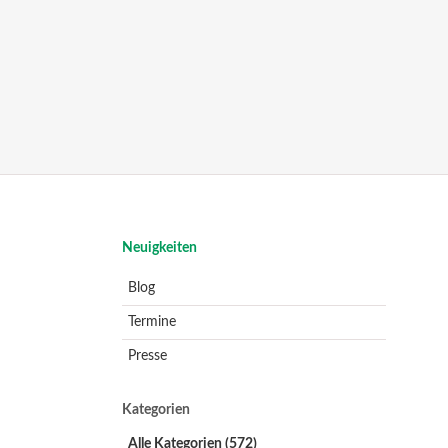
Navigation
Neuigkeiten
überspringen
Blog
Termine
Presse
Kategorien
Alle Kategorien
(572)