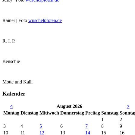
Rainer | Foto
wuschelpfoten.de
R. I. P.
Benschie
Motte und Kalli
Kalender
<
August 2026
>
Mo
ntag
Di
enstag
Mi
ttwoch
Do
nnerstag
Fr
eitag
Sa
mstag
So
nnta
1
2
3
4
5
6
7
8
9
10
11
12
13
14
15
16