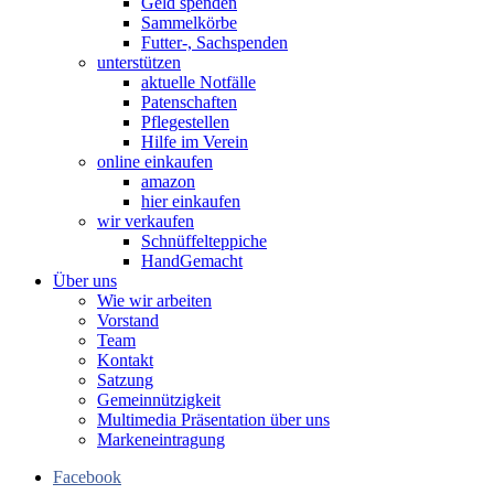
Geld spenden
Sammelkörbe
Futter-, Sachspenden
unterstützen
aktuelle Notfälle
Patenschaften
Pflegestellen
Hilfe im Verein
online einkaufen
amazon
hier einkaufen
wir verkaufen
Schnüffelteppiche
HandGemacht
Über uns
Wie wir arbeiten
Vorstand
Team
Kontakt
Satzung
Gemeinnützigkeit
Multimedia Präsentation über uns
Markeneintragung
Facebook