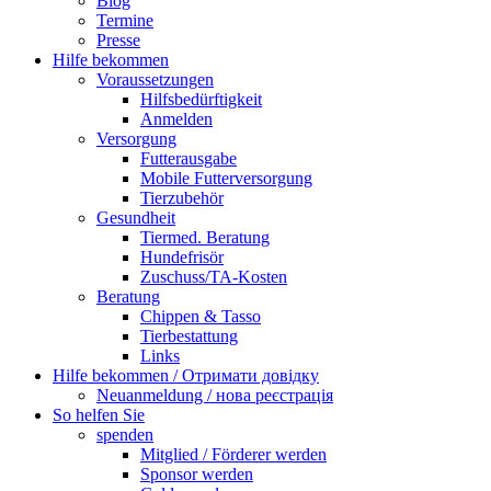
Blog
Termine
Presse
Hilfe bekommen
Voraussetzungen
Hilfsbedürftigkeit
Anmelden
Versorgung
Futterausgabe
Mobile Futterversorgung
Tierzubehör
Gesundheit
Tiermed. Beratung
Hundefrisör
Zuschuss/TA-Kosten
Beratung
Chippen & Tasso
Tierbestattung
Links
Hilfe bekommen / Отримати довідку
Neuanmeldung / нова реєстрація
So helfen Sie
spenden
Mitglied / Förderer werden
Sponsor werden