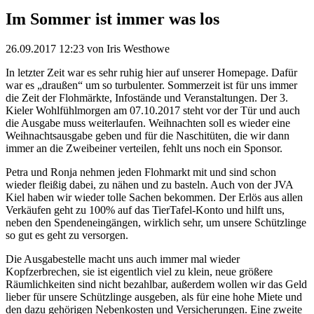
Im Sommer ist immer was los
26.09.2017 12:23
von Iris Westhowe
In letzter Zeit war es sehr ruhig hier auf unserer Homepage. Dafür
war es „draußen“ um so turbulenter. Sommerzeit ist für uns immer
die Zeit der Flohmärkte, Infostände und Veranstaltungen. Der 3.
Kieler Wohlfühlmorgen am 07.10.2017 steht vor der Tür und auch
die Ausgabe muss weiterlaufen. Weihnachten soll es wieder eine
Weihnachtsausgabe geben und für die Naschitüten, die wir dann
immer an die Zweibeiner verteilen, fehlt uns noch ein Sponsor.
Petra und Ronja nehmen jeden Flohmarkt mit und sind schon
wieder fleißig dabei, zu nähen und zu basteln. Auch von der JVA
Kiel haben wir wieder tolle Sachen bekommen. Der Erlös aus allen
Verkäufen geht zu 100% auf das TierTafel-Konto und hilft uns,
neben den Spendeneingängen, wirklich sehr, um unsere Schützlinge
so gut es geht zu versorgen.
Die Ausgabestelle macht uns auch immer mal wieder
Kopfzerbrechen, sie ist eigentlich viel zu klein, neue größere
Räumlichkeiten sind nicht bezahlbar, außerdem wollen wir das Geld
lieber für unsere Schützlinge ausgeben, als für eine hohe Miete und
den dazu gehörigen Nebenkosten und Versicherungen. Eine zweite