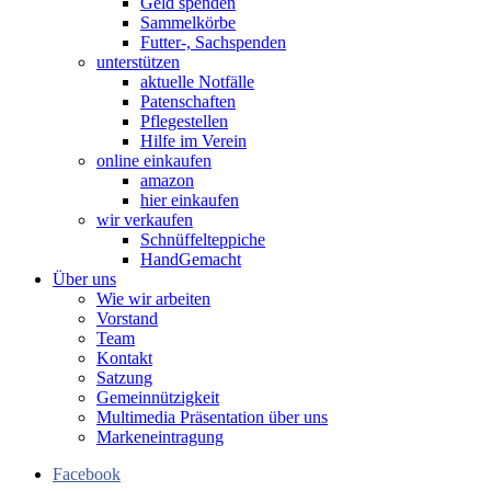
Geld spenden
Sammelkörbe
Futter-, Sachspenden
unterstützen
aktuelle Notfälle
Patenschaften
Pflegestellen
Hilfe im Verein
online einkaufen
amazon
hier einkaufen
wir verkaufen
Schnüffelteppiche
HandGemacht
Über uns
Wie wir arbeiten
Vorstand
Team
Kontakt
Satzung
Gemeinnützigkeit
Multimedia Präsentation über uns
Markeneintragung
Facebook