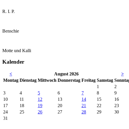
R. I. P.
Benschie
Motte und Kalli
Kalender
<
August 2026
>
Mo
ntag
Di
enstag
Mi
ttwoch
Do
nnerstag
Fr
eitag
Sa
mstag
So
nnta
1
2
3
4
5
6
7
8
9
10
11
12
13
14
15
16
17
18
19
20
21
22
23
24
25
26
27
28
29
30
31