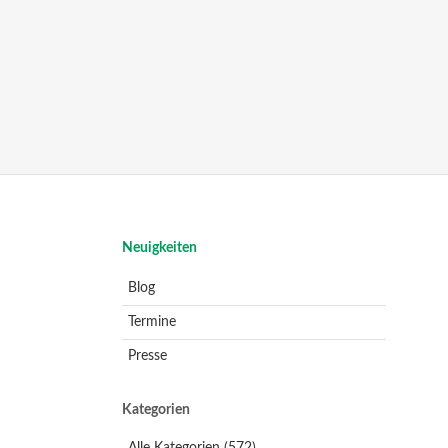
Navigation
Neuigkeiten
überspringen
Blog
Termine
Presse
Kategorien
Alle Kategorien
(572)