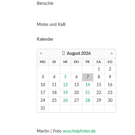
Benschie
Motte und Kalli
Kalender
<
August 2026
>
NTAG
ENSTAG
TTWOCH
NNERSTAG
EITAG
MSTAG
NNTAG
MO
DI
MI
DO
FR
SA
SO
1
2
3
4
5
6
7
8
9
10
11
12
13
14
15
16
17
18
19
20
21
22
23
24
25
26
27
28
29
30
31
Martin | Foto
wuschelpfoten.de