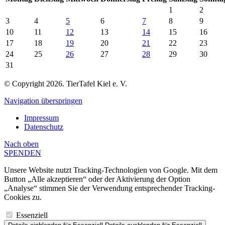
1
2
3
4
5
6
7
8
9
10
11
12
13
14
15
16
17
18
19
20
21
22
23
24
25
26
27
28
29
30
31
© Copyright 2026. TierTafel Kiel e. V.
Navigation überspringen
Impressum
Datenschutz
Nach
oben
SPENDEN
Unsere Website nutzt Tracking-Technologien von Google. Mit dem
Button „Alle akzeptieren“ oder der Aktivierung der Option
„Analyse“ stimmen Sie der Verwendung entsprechender Tracking-
Cookies zu.
Essenziell