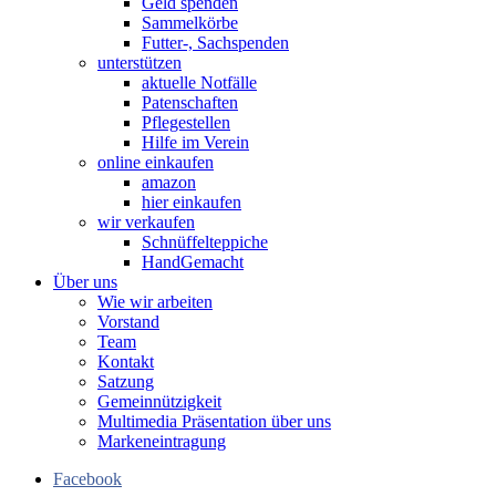
Geld spenden
Sammelkörbe
Futter-, Sachspenden
unterstützen
aktuelle Notfälle
Patenschaften
Pflegestellen
Hilfe im Verein
online einkaufen
amazon
hier einkaufen
wir verkaufen
Schnüffelteppiche
HandGemacht
Über uns
Wie wir arbeiten
Vorstand
Team
Kontakt
Satzung
Gemeinnützigkeit
Multimedia Präsentation über uns
Markeneintragung
Facebook