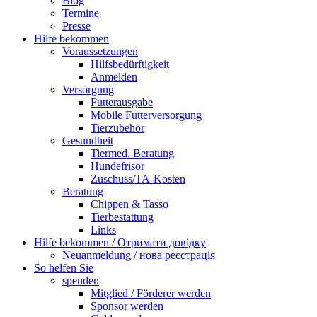
Blog
Termine
Presse
Hilfe bekommen
Voraussetzungen
Hilfsbedürftigkeit
Anmelden
Versorgung
Futterausgabe
Mobile Futterversorgung
Tierzubehör
Gesundheit
Tiermed. Beratung
Hundefrisör
Zuschuss/TA-Kosten
Beratung
Chippen & Tasso
Tierbestattung
Links
Hilfe bekommen / Отримати довідку
Neuanmeldung / нова реєстрація
So helfen Sie
spenden
Mitglied / Förderer werden
Sponsor werden