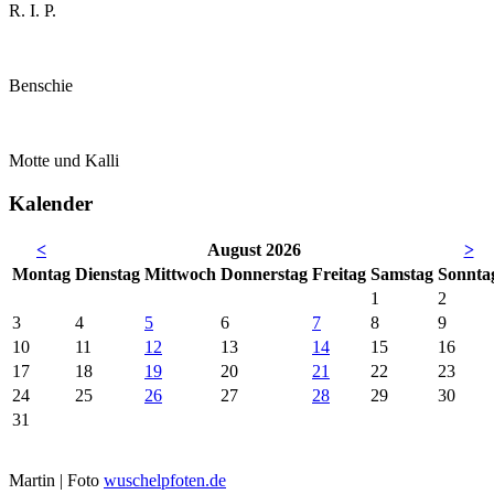
R. I. P.
Benschie
Motte und Kalli
Kalender
<
August 2026
>
Mo
ntag
Di
enstag
Mi
ttwoch
Do
nnerstag
Fr
eitag
Sa
mstag
So
nnta
1
2
3
4
5
6
7
8
9
10
11
12
13
14
15
16
17
18
19
20
21
22
23
24
25
26
27
28
29
30
31
Martin | Foto
wuschelpfoten.de