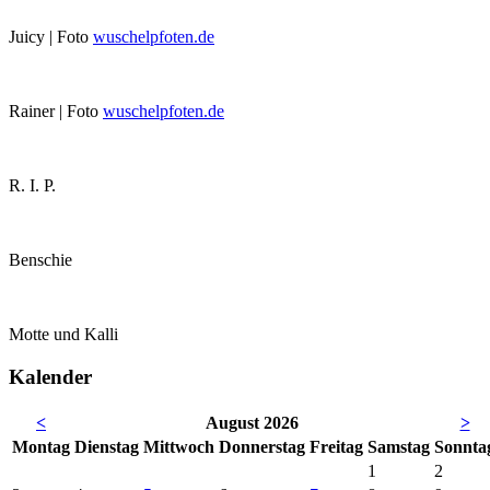
Juicy | Foto
wuschelpfoten.de
Rainer | Foto
wuschelpfoten.de
R. I. P.
Benschie
Motte und Kalli
Kalender
<
August 2026
>
Mo
ntag
Di
enstag
Mi
ttwoch
Do
nnerstag
Fr
eitag
Sa
mstag
So
nnta
1
2