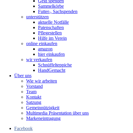
Geld spenden
Sammelkörbe
Futter-, Sachspenden
unterstützen
aktuelle Notfälle
Patenschaften
Pflegestellen
Hilfe im Verein
online einkaufen
amazon
hier einkaufen
wir verkaufen
Schnüffelteppiche
HandGemacht
Über uns
Wie wir arbeiten
Vorstand
Team
Kontakt
Satzung
Gemeinnützigkeit
Multimedia Präsentation über uns
Markeneintragung
Facebook