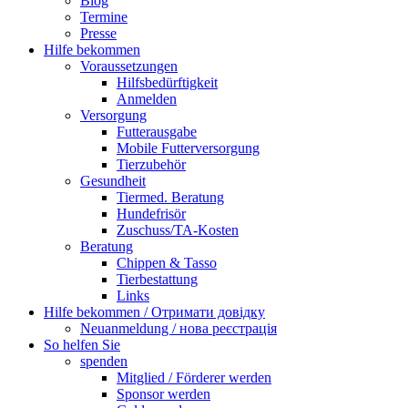
Blog
Termine
Presse
Hilfe bekommen
Voraussetzungen
Hilfsbedürftigkeit
Anmelden
Versorgung
Futterausgabe
Mobile Futterversorgung
Tierzubehör
Gesundheit
Tiermed. Beratung
Hundefrisör
Zuschuss/TA-Kosten
Beratung
Chippen & Tasso
Tierbestattung
Links
Hilfe bekommen / Отримати довідку
Neuanmeldung / нова реєстрація
So helfen Sie
spenden
Mitglied / Förderer werden
Sponsor werden