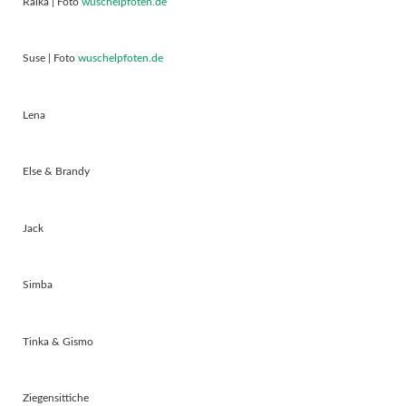
Raika | Foto
wuschelpfoten.de
Suse | Foto
wuschelpfoten.de
Lena
Else & Brandy
Jack
Simba
Tinka & Gismo
Ziegensittiche