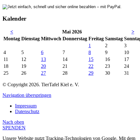
Kalender
<
Mai 2026
>
Mo
ntag
Di
enstag
Mi
ttwoch
Do
nnerstag
Fr
eitag
Sa
mstag
So
nnta
1
2
3
4
5
6
7
8
9
10
11
12
13
14
15
16
17
18
19
20
21
22
23
24
25
26
27
28
29
30
31
© Copyright 2026. TierTafel Kiel e. V.
Navigation überspringen
Impressum
Datenschutz
Nach
oben
SPENDEN
Unsere Website nutzt Tracking-Technologien von Google. Mit dem