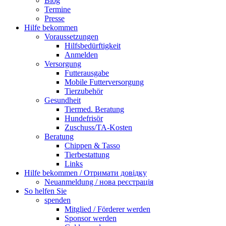
Blog
Termine
Presse
Hilfe bekommen
Voraussetzungen
Hilfsbedürftigkeit
Anmelden
Versorgung
Futterausgabe
Mobile Futterversorgung
Tierzubehör
Gesundheit
Tiermed. Beratung
Hundefrisör
Zuschuss/TA-Kosten
Beratung
Chippen & Tasso
Tierbestattung
Links
Hilfe bekommen / Отримати довідку
Neuanmeldung / нова реєстрація
So helfen Sie
spenden
Mitglied / Förderer werden
Sponsor werden