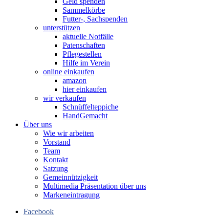
Geld spenden
Sammelkörbe
Futter-, Sachspenden
unterstützen
aktuelle Notfälle
Patenschaften
Pflegestellen
Hilfe im Verein
online einkaufen
amazon
hier einkaufen
wir verkaufen
Schnüffelteppiche
HandGemacht
Über uns
Wie wir arbeiten
Vorstand
Team
Kontakt
Satzung
Gemeinnützigkeit
Multimedia Präsentation über uns
Markeneintragung
Facebook