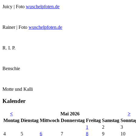
Juicy | Foto
wuschelpfoten.de
Rainer | Foto
wuschelpfoten.de
R. I. P.
Benschie
Motte und Kalli
Kalender
<
Mai 2026
>
Mo
ntag
Di
enstag
Mi
ttwoch
Do
nnerstag
Fr
eitag
Sa
mstag
So
nnta
1
2
3
4
5
6
7
8
9
10