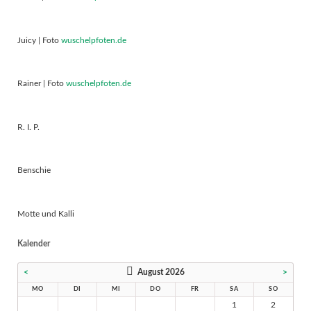
Juicy | Foto
wuschelpfoten.de
Rainer | Foto
wuschelpfoten.de
R. I. P.
Benschie
Motte und Kalli
Kalender
<
August 2026
>
MO
DI
MI
DO
FR
SA
SO
1
2