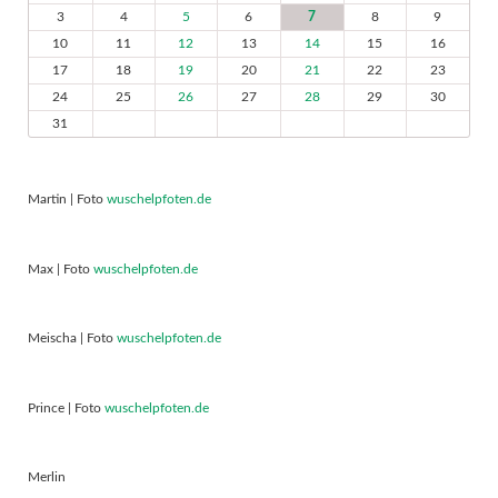
3
4
5
6
7
8
9
10
11
12
13
14
15
16
17
18
19
20
21
22
23
24
25
26
27
28
29
30
31
Martin | Foto
wuschelpfoten.de
Max | Foto
wuschelpfoten.de
Meischa | Foto
wuschelpfoten.de
Prince | Foto
wuschelpfoten.de
Merlin