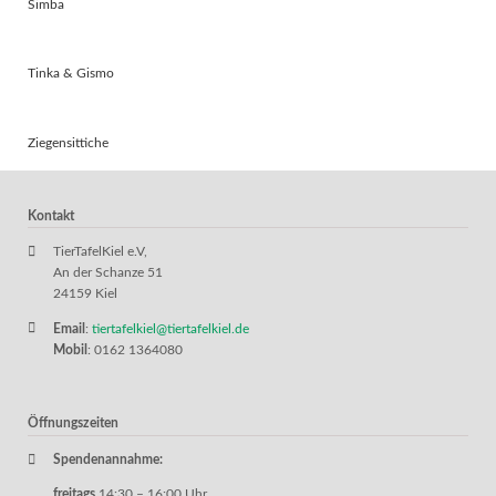
Simba
Tinka & Gismo
Ziegensittiche
Kontakt
TierTafelKiel e.V,
An der Schanze 51
24159 Kiel
Email
:
tiertafelkiel@tiertafelkiel.de
Mobil
: 0162 1364080
Öffnungszeiten
Spendenannahme:
freitags
14:30 – 16:00 Uhr