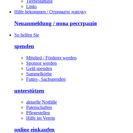
Tierbestattung
Links
Hilfe bekommen / Отримати довідку
Neuanmeldung / нова реєстрація
So helfen Sie
spenden
Mitglied / Förderer werden
Sponsor werden
Geld spenden
Sammelkörbe
Futter-, Sachspenden
unterstützen
aktuelle Notfälle
Patenschaften
Pflegestellen
Hilfe im Verein
online einkaufen