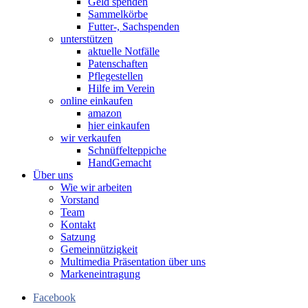
Geld spenden
Sammelkörbe
Futter-, Sachspenden
unterstützen
aktuelle Notfälle
Patenschaften
Pflegestellen
Hilfe im Verein
online einkaufen
amazon
hier einkaufen
wir verkaufen
Schnüffelteppiche
HandGemacht
Über uns
Wie wir arbeiten
Vorstand
Team
Kontakt
Satzung
Gemeinnützigkeit
Multimedia Präsentation über uns
Markeneintragung
Facebook