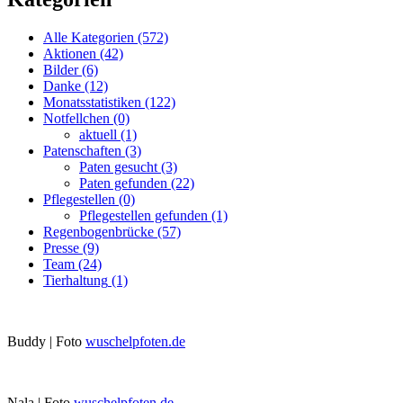
Alle Kategorien
(572)
Aktionen
(42)
Bilder
(6)
Danke
(12)
Monatsstatistiken
(122)
Notfellchen
(0)
aktuell
(1)
Patenschaften
(3)
Paten gesucht
(3)
Paten gefunden
(22)
Pflegestellen
(0)
Pflegestellen gefunden
(1)
Regenbogenbrücke
(57)
Presse
(9)
Team
(24)
Tierhaltung
(1)
Buddy | Foto
wuschelpfoten.de
Nala | Foto
wuschelpfoten.de