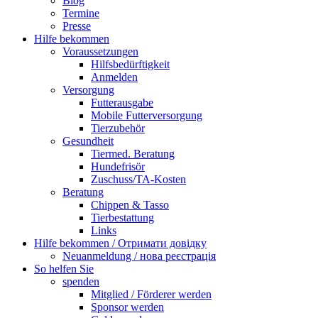
Blog
Termine
Presse
Hilfe bekommen
Voraussetzungen
Hilfsbedürftigkeit
Anmelden
Versorgung
Futterausgabe
Mobile Futterversorgung
Tierzubehör
Gesundheit
Tiermed. Beratung
Hundefrisör
Zuschuss/TA-Kosten
Beratung
Chippen & Tasso
Tierbestattung
Links
Hilfe bekommen / Отримати довідку
Neuanmeldung / нова реєстрація
So helfen Sie
spenden
Mitglied / Förderer werden
Sponsor werden