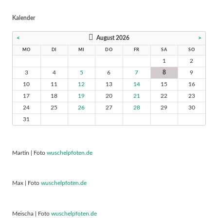
Kalender
<
August 2026
>
MO
DI
MI
DO
FR
SA
SO
1
2
3
4
5
6
7
8
9
10
11
12
13
14
15
16
17
18
19
20
21
22
23
24
25
26
27
28
29
30
31
Martin | Foto
wuschelpfoten.de
Max | Foto
wuschelpfoten.de
Meischa | Foto
wuschelpfoten.de