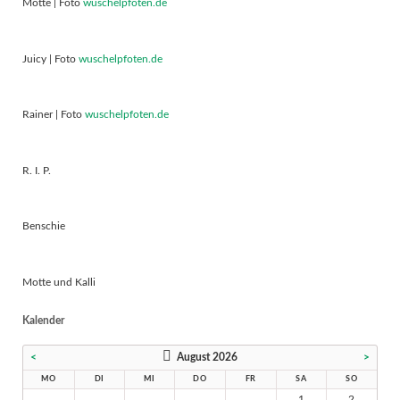
Motte | Foto
wuschelpfoten.de
Juicy | Foto
wuschelpfoten.de
Rainer | Foto
wuschelpfoten.de
R. I. P.
Benschie
Motte und Kalli
Kalender
<
August 2026
>
MO
DI
MI
DO
FR
SA
SO
1
2