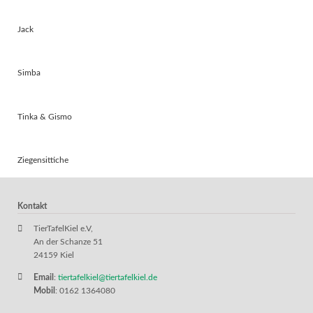
Jack
Simba
Tinka & Gismo
Ziegensittiche
Kontakt
TierTafelKiel e.V,
An der Schanze 51
24159 Kiel
Email
:
tiertafelkiel@tiertafelkiel.de
Mobil
: 0162 1364080