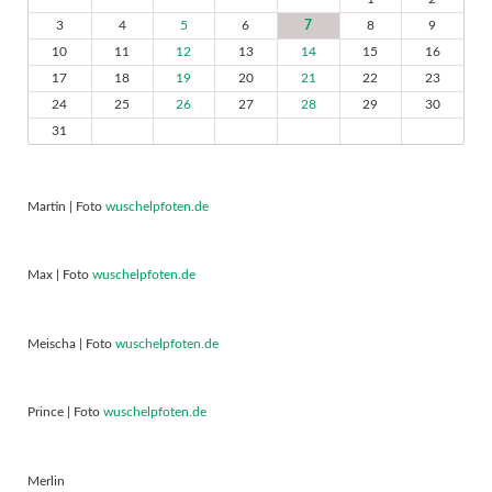
3
4
5
6
7
8
9
10
11
12
13
14
15
16
17
18
19
20
21
22
23
24
25
26
27
28
29
30
31
Martin | Foto
wuschelpfoten.de
Max | Foto
wuschelpfoten.de
Meischa | Foto
wuschelpfoten.de
Prince | Foto
wuschelpfoten.de
Merlin