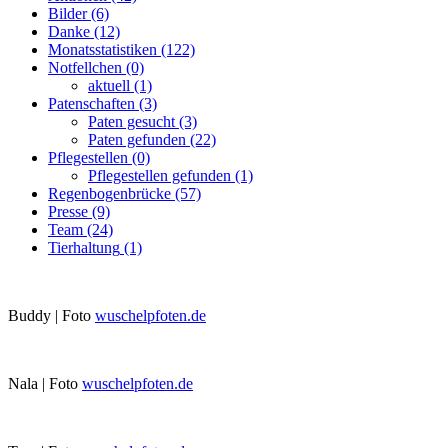
Bilder
(6)
Danke
(12)
Monatsstatistiken
(122)
Notfellchen
(0)
aktuell
(1)
Patenschaften
(3)
Paten gesucht
(3)
Paten gefunden
(22)
Pflegestellen
(0)
Pflegestellen gefunden
(1)
Regenbogenbrücke
(57)
Presse
(9)
Team
(24)
Tierhaltung
(1)
Buddy | Foto
wuschelpfoten.de
Nala | Foto
wuschelpfoten.de