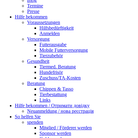
Blog
Termine
Presse
Hilfe bekommen
Voraussetzungen
Hilfsbedürftigkeit
Anmelden
Versorgung
Futterausgabe
Mobile Futterversorgung
Tierzubehör
Gesundheit
Tiermed. Beratung
Hundefrisör
Zuschuss/TA-Kosten
Beratung
Chippen & Tasso
Tierbestattung
Links
Hilfe bekommen / Отримати довідку
Neuanmeldung / нова реєстрація
So helfen Sie
spenden
Mitglied / Förderer werden
Sponsor werden