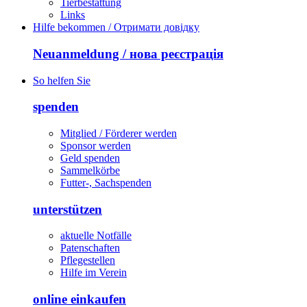
Tierbestattung
Links
Hilfe bekommen / Отримати довідку
Neuanmeldung / нова реєстрація
So helfen Sie
spenden
Mitglied / Förderer werden
Sponsor werden
Geld spenden
Sammelkörbe
Futter-, Sachspenden
unterstützen
aktuelle Notfälle
Patenschaften
Pflegestellen
Hilfe im Verein
online einkaufen