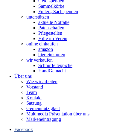
Geld spenden
Sammelkörbe
Futter-, Sachspenden
unterstützen
aktuelle Notfälle
Patenschaften
Pflegestellen
Hilfe im Verein
online einkaufen
amazon
hier einkaufen
wir verkaufen
Schnüffelteppiche
HandGemacht
Über uns
Wie wir arbeiten
Vorstand
Team
Kontakt
Satzung
Gemeinnützigkeit
Multimedia Präsentation über uns
Markeneintragung
Facebook