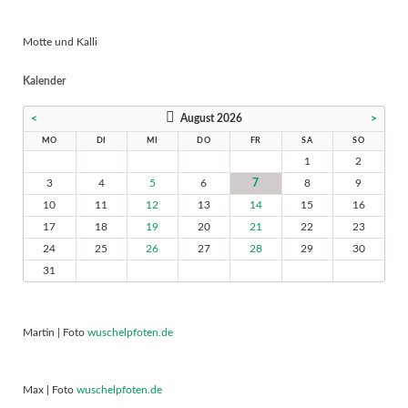
Motte und Kalli
Kalender
<
August 2026
>
MO
DI
MI
DO
FR
SA
SO
1
2
3
4
5
6
7
8
9
10
11
12
13
14
15
16
17
18
19
20
21
22
23
24
25
26
27
28
29
30
31
Martin | Foto
wuschelpfoten.de
Max | Foto
wuschelpfoten.de