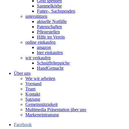
Geld spenden
Sammelkörbe
Futter-, Sachspenden
unterstützen
aktuelle Notfälle
Patenschaften
Pflegestellen
Hilfe im Verein
online einkaufen
amazon
hier einkaufen
wir verkaufen
Schnüffelteppiche
HandGemacht
Über uns
Wie wir arbeiten
Vorstand
Team
Kontakt
Satzung
Gemeinnützigkeit
Multimedia Präsentation über uns
Markeneintragung
Facebook