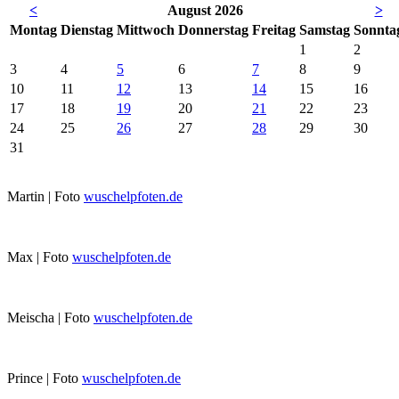
<
August 2026
>
Mo
ntag
Di
enstag
Mi
ttwoch
Do
nnerstag
Fr
eitag
Sa
mstag
So
nnta
1
2
3
4
5
6
7
8
9
10
11
12
13
14
15
16
17
18
19
20
21
22
23
24
25
26
27
28
29
30
31
Martin | Foto
wuschelpfoten.de
Max | Foto
wuschelpfoten.de
Meischa | Foto
wuschelpfoten.de
Prince | Foto
wuschelpfoten.de