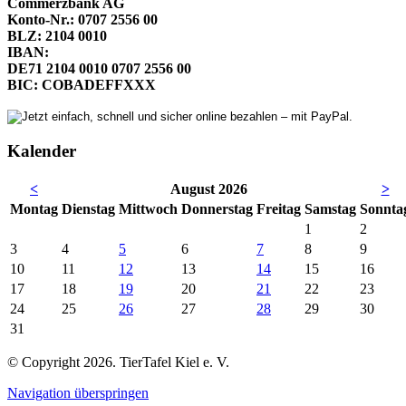
Commerzbank AG
Konto-Nr.: 0707 2556 00
BLZ: 2104 0010
IBAN:
DE71 2104 0010 0707 2556 00
BIC: COBADEFFXXX
Kalender
<
August 2026
>
Mo
ntag
Di
enstag
Mi
ttwoch
Do
nnerstag
Fr
eitag
Sa
mstag
So
nnta
1
2
3
4
5
6
7
8
9
10
11
12
13
14
15
16
17
18
19
20
21
22
23
24
25
26
27
28
29
30
31
© Copyright 2026. TierTafel Kiel e. V.
Navigation überspringen