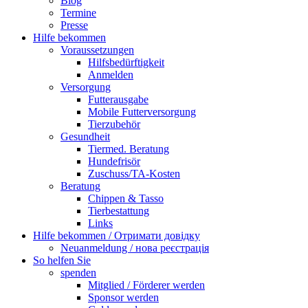
Blog
Termine
Presse
Hilfe bekommen
Voraussetzungen
Hilfsbedürftigkeit
Anmelden
Versorgung
Futterausgabe
Mobile Futterversorgung
Tierzubehör
Gesundheit
Tiermed. Beratung
Hundefrisör
Zuschuss/TA-Kosten
Beratung
Chippen & Tasso
Tierbestattung
Links
Hilfe bekommen / Отримати довідку
Neuanmeldung / нова реєстрація
So helfen Sie
spenden
Mitglied / Förderer werden
Sponsor werden