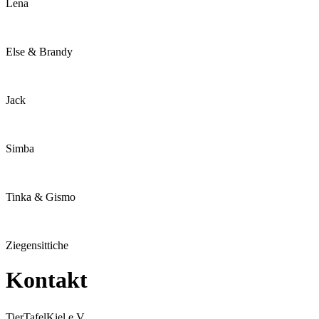
Lena
Else & Brandy
Jack
Simba
Tinka & Gismo
Ziegensittiche
Kontakt
TierTafelKiel e.V,