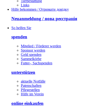
Tierbestattung
Links
Hilfe bekommen / Отримати довідку
Neuanmeldung / нова реєстрація
So helfen Sie
spenden
Mitglied / Förderer werden
Sponsor werden
Geld spenden
Sammelkörbe
Futter-, Sachspenden
unterstützen
aktuelle Notfälle
Patenschaften
Pflegestellen
Hilfe im Verein
online einkaufen