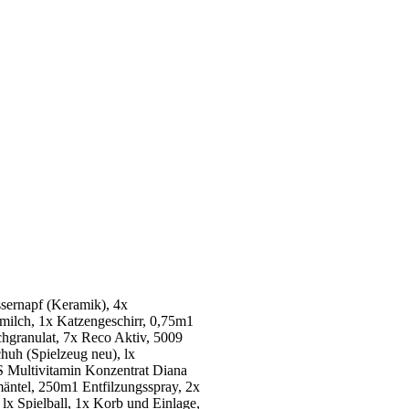
sernapf (Keramik), 4x
milch, 1x Katzengeschirr, 0,75m1
chgranulat, 7x Reco Aktiv, 5009
uh (Spielzeug neu), lx
DS Multivitamin Konzentrat Diana
äntel, 250m1 Entfilzungsspray, 2x
lx Spielball, 1x Korb und Einlage,