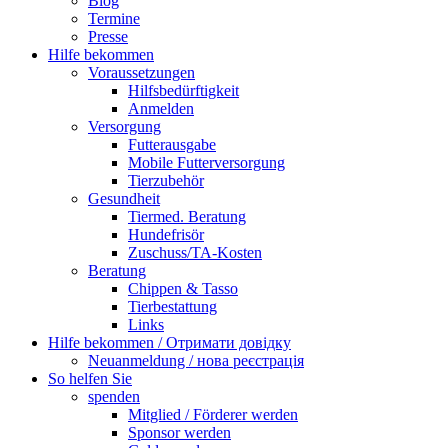
Blog
Termine
Presse
Hilfe bekommen
Voraussetzungen
Hilfsbedürftigkeit
Anmelden
Versorgung
Futterausgabe
Mobile Futterversorgung
Tierzubehör
Gesundheit
Tiermed. Beratung
Hundefrisör
Zuschuss/TA-Kosten
Beratung
Chippen & Tasso
Tierbestattung
Links
Hilfe bekommen / Отримати довідку
Neuanmeldung / нова реєстрація
So helfen Sie
spenden
Mitglied / Förderer werden
Sponsor werden