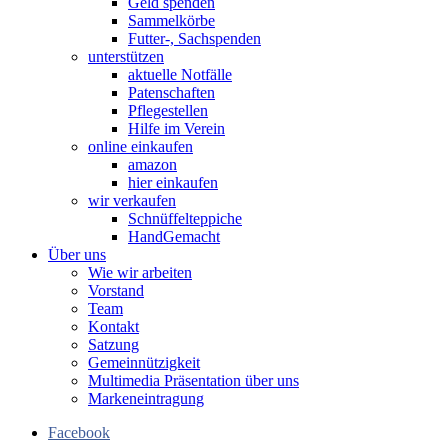
Geld spenden
Sammelkörbe
Futter-, Sachspenden
unterstützen
aktuelle Notfälle
Patenschaften
Pflegestellen
Hilfe im Verein
online einkaufen
amazon
hier einkaufen
wir verkaufen
Schnüffelteppiche
HandGemacht
Über uns
Wie wir arbeiten
Vorstand
Team
Kontakt
Satzung
Gemeinnützigkeit
Multimedia Präsentation über uns
Markeneintragung
Facebook