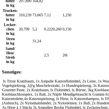
futter
297,890
104,82
in kg
Trocken-
futter
310,239
73,665
7,12
1,250
in kg
Lecker-
chen
20,799
5,2
0.2220,260
0,150
in kg
Streu
31,24
in kg
Sand/
Heu/
2,5
26l
Stroh
in kg
Sonstiges:
lx Trixie Kratzbaum, 1x Ampulle Katzenflohmittel, 2x Leine, 1x Was
Vogelspielzeug, 2@g Muschelextrakt, 1x Hundespielzeug, 3x Katzen
Gourmet Paste, 2x Kratzbaum, lx Flohmittel, lx Bürste, 3kg Knoblau
Knoblauchkomplex, 1x Ball, 2x Näpfe Metallgebraucht lx Gummi-Sch
Katzentoilette,4x Katzenspielzeug, lx Hirse, lx Katzenshampoo, lx 
(Anbruch), 2x Nylonhalsbänder, 2x Nylonleinen, 1x Ball, 2x Hundem
As Hirse ä 3 Stüclq 3x Ampullen Beofar Flohmittel, lx Zeckenschutz, 