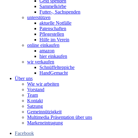
Geld spenden
Sammelkörbe
Futter-, Sachspenden
unterstützen
aktuelle Notfälle
Patenschaften
Pflegestellen
Hilfe im Verein
online einkaufen
amazon
hier einkaufen
wir verkaufen
Schnüffelteppiche
HandGemacht
Über uns
Wie wir arbeiten
Vorstand
Team
Kontakt
Satzung
Gemeinnützigkeit
Multimedia Präsentation über uns
Markeneintragung
Facebook