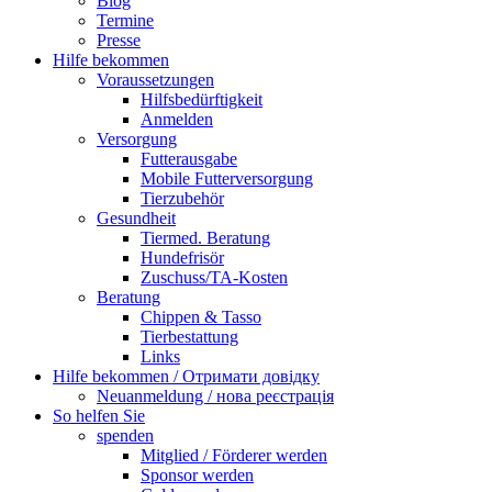
Blog
Termine
Presse
Hilfe bekommen
Voraussetzungen
Hilfsbedürftigkeit
Anmelden
Versorgung
Futterausgabe
Mobile Futterversorgung
Tierzubehör
Gesundheit
Tiermed. Beratung
Hundefrisör
Zuschuss/TA-Kosten
Beratung
Chippen & Tasso
Tierbestattung
Links
Hilfe bekommen / Отримати довідку
Neuanmeldung / нова реєстрація
So helfen Sie
spenden
Mitglied / Förderer werden
Sponsor werden