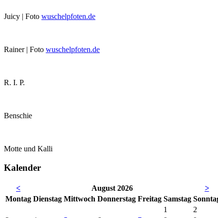
Juicy | Foto
wuschelpfoten.de
Rainer | Foto
wuschelpfoten.de
R. I. P.
Benschie
Motte und Kalli
Kalender
<
August 2026
>
Mo
ntag
Di
enstag
Mi
ttwoch
Do
nnerstag
Fr
eitag
Sa
mstag
So
nnta
1
2