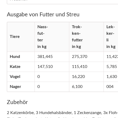
Ausgabe von Futter und Streu
Nass-
Trok-
Lek-
fut-
ken-
ker-
Tiere
ter
futter
li
in kg
in kg
in kg
Hund
381,445
275,370
11,42
Katze
147,510
115,410
5,785
Vogel
0
16,220
1,630
Nager
0
6,100
004
Zubehör
2 Katzenkörbe, 3 Hundehalsbänder, 1 Zeckenzange, 3x Flo