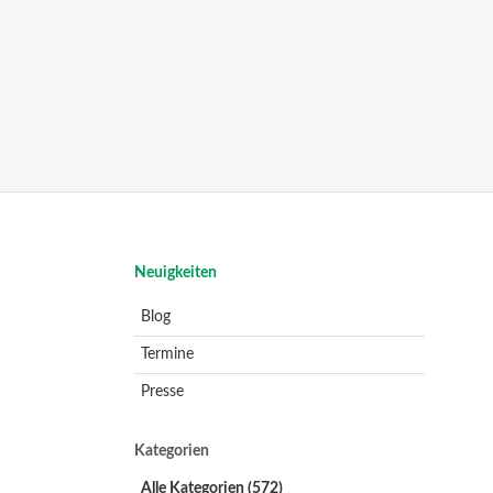
Navigation
Neuigkeiten
überspringen
Blog
Termine
Presse
Kategorien
Alle Kategorien
(572)