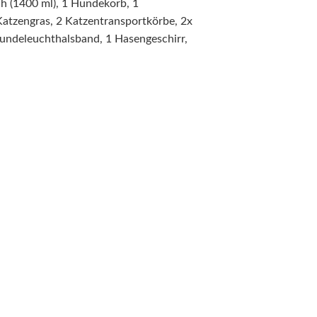
h (1400 ml), 1 Hundekorb, 1
Katzengras, 2 Katzentransportkörbe, 2x
 Hundeleuchthalsband, 1 Hasengeschirr,