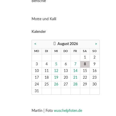
Benschie
Motte und Kalli
Kalender
<
August 2026
>
NTAG
ENSTAG
TTWOCH
NNERSTAG
EITAG
MSTAG
NNTAG
MO
DI
MI
DO
FR
SA
SO
1
2
3
4
5
6
7
8
9
10
11
12
13
14
15
16
17
18
19
20
21
22
23
24
25
26
27
28
29
30
31
Martin | Foto
wuschelpfoten.de