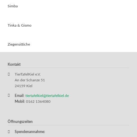
Simba
Tinka & Gismo
Ziegensittiche
Kontakt
TierTafelKiel e.V,
An der Schanze 51
24159 Kiel
Email
:
tiertafelkiel@tiertafelkiel.de
Mobil
: 0162 1364080
Öffnungszeiten
Spendenannahme: