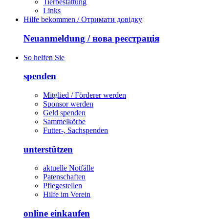
Tierbestattung
Links
Hilfe bekommen / Отримати довідку
Neuanmeldung / нова реєстрація
So helfen Sie
spenden
Mitglied / Förderer werden
Sponsor werden
Geld spenden
Sammelkörbe
Futter-, Sachspenden
unterstützen
aktuelle Notfälle
Patenschaften
Pflegestellen
Hilfe im Verein
online einkaufen