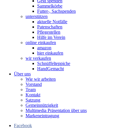
Geld spenden
Sammelkörbe
Futter-, Sachspenden
unterstützen
aktuelle Notfälle
Patenschaften
Pflegestellen
Hilfe im Verein
online einkaufen
amazon
hier einkaufen
wir verkaufen
Schnüffelteppiche
HandGemacht
Über uns
Wie wir arbeiten
Vorstand
Team
Kontakt
Satzung
Gemeinnützigkeit
Multimedia Präsentation über uns
Markeneintragung
Facebook