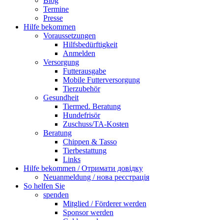
Blog
Termine
Presse
Hilfe bekommen
Voraussetzungen
Hilfsbedürftigkeit
Anmelden
Versorgung
Futterausgabe
Mobile Futterversorgung
Tierzubehör
Gesundheit
Tiermed. Beratung
Hundefrisör
Zuschuss/TA-Kosten
Beratung
Chippen & Tasso
Tierbestattung
Links
Hilfe bekommen / Отримати довідку
Neuanmeldung / нова реєстрація
So helfen Sie
spenden
Mitglied / Förderer werden
Sponsor werden