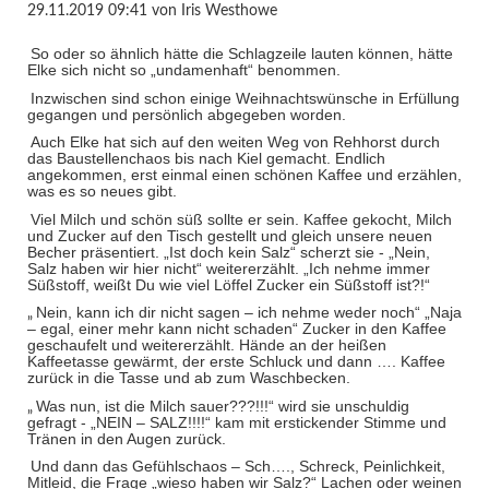
29.11.2019 09:41
von Iris Westhowe
So oder so ähnlich hätte die Schlagzeile lauten können, hätte
Elke sich nicht so „undamenhaft“ benommen.
Inzwischen sind schon einige Weihnachtswünsche in Erfüllung
gegangen und persönlich abgegeben worden.
Auch Elke hat sich auf den weiten Weg von Rehhorst durch
das Baustellenchaos bis nach Kiel gemacht. Endlich
angekommen, erst einmal einen schönen Kaffee und erzählen,
was es so neues gibt.
Viel Milch und schön süß sollte er sein. Kaffee gekocht, Milch
und Zucker auf den Tisch gestellt und gleich unsere neuen
Becher präsentiert. „Ist doch kein Salz“ scherzt sie - „Nein,
Salz haben wir hier nicht“ weitererzählt. „Ich nehme immer
Süßstoff, weißt Du wie viel Löffel Zucker ein Süßstoff ist?!“
Nein, kann ich dir nicht sagen – ich nehme weder noch“ „Naja
„
– egal, einer mehr kann nicht schaden“ Zucker in den Kaffee
geschaufelt und weitererzählt. Hände an der heißen
Kaffeetasse gewärmt, der erste Schluck und dann …. Kaffee
zurück in die Tasse und ab zum Waschbecken.
Was nun, ist die Milch sauer???!!!“ wird sie unschuldig
„
gefragt - „NEIN – SALZ!!!!“ kam mit erstickender Stimme und
Tränen in den Augen zurück.
Und dann das Gefühlschaos – Sch…., Schreck, Peinlichkeit,
Mitleid, die Frage „wieso haben wir Salz?“ Lachen oder weinen