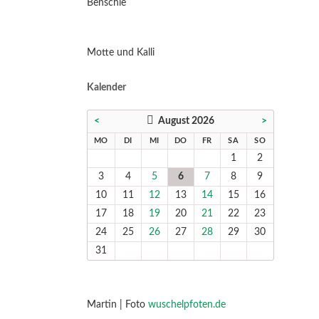
Benschie
Motte und Kalli
Kalender
<
August 2026
>
NTAG
ENSTAG
TTWOCH
NNERSTAG
EITAG
MSTAG
NNTAG
MO
DI
MI
DO
FR
SA
SO
1
2
3
4
5
6
7
8
9
10
11
12
13
14
15
16
17
18
19
20
21
22
23
24
25
26
27
28
29
30
31
Martin | Foto
wuschelpfoten.de