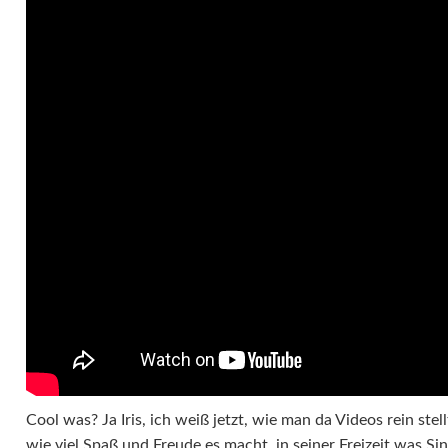
Cool was? Ja Iris, ich weiß jetzt, wie man da Videos rein stel
wie viel Spaß und Freude es macht, in seiner Freizeit was Sin