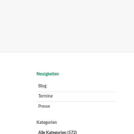
Navigation
Neuigkeiten
überspringen
Blog
Termine
Presse
Kategorien
Alle Kategorien
(572)