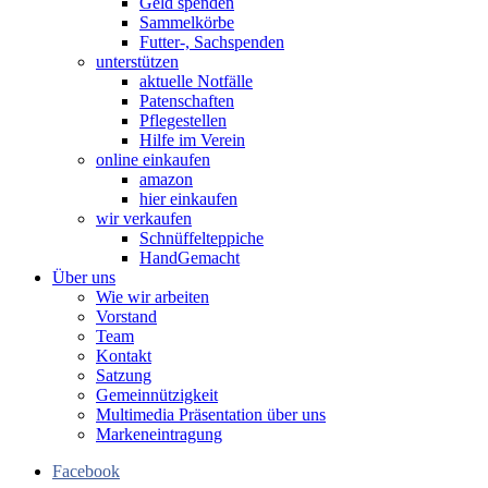
Geld spenden
Sammelkörbe
Futter-, Sachspenden
unterstützen
aktuelle Notfälle
Patenschaften
Pflegestellen
Hilfe im Verein
online einkaufen
amazon
hier einkaufen
wir verkaufen
Schnüffelteppiche
HandGemacht
Über uns
Wie wir arbeiten
Vorstand
Team
Kontakt
Satzung
Gemeinnützigkeit
Multimedia Präsentation über uns
Markeneintragung
Facebook