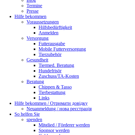
Blog
Termine
Presse
Hilfe bekommen
Voraussetzungen
Hilfsbedürftigkeit
Anmelden
Versorgung
Futterausgabe
Mobile Futterversorgung
Tierzubehör
Gesundheit
Tiermed. Beratung
Hundefrisör
Zuschuss/TA-Kosten
Beratung
Chippen & Tasso
Tierbestattung
Links
Hilfe bekommen / Отримати довідку
Neuanmeldung / нова реєстрація
So helfen Sie
spenden
Mitglied / Förderer werden
Sponsor werden