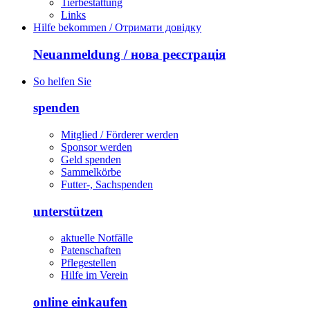
Tierbestattung
Links
Hilfe bekommen / Отримати довідку
Neuanmeldung / нова реєстрація
So helfen Sie
spenden
Mitglied / Förderer werden
Sponsor werden
Geld spenden
Sammelkörbe
Futter-, Sachspenden
unterstützen
aktuelle Notfälle
Patenschaften
Pflegestellen
Hilfe im Verein
online einkaufen