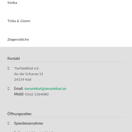
Simba
Tinka & Gismo
Ziegensittiche
Kontakt
TierTafelKiel e.V,
An der Schanze 51
24159 Kiel
Email
:
tiertafelkiel@tiertafelkiel.de
Mobil
: 0162 1364080
Öffnungszeiten
Spendenannahme: