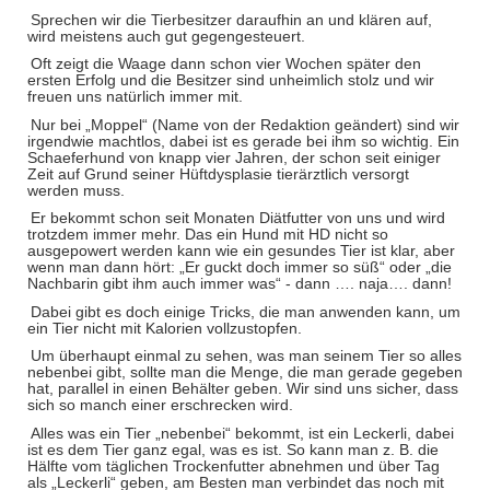
Sprechen wir die Tierbesitzer daraufhin an und klären auf,
wird meistens auch gut gegengesteuert.
Oft zeigt die Waage dann schon vier Wochen später den
ersten Erfolg und die Besitzer sind unheimlich stolz und wir
freuen uns natürlich immer mit.
Nur bei „Moppel“ (Name von der Redaktion geändert) sind wir
irgendwie machtlos, dabei ist es gerade bei ihm so wichtig. Ein
Schaeferhund von knapp vier Jahren, der schon seit einiger
Zeit auf Grund seiner Hüftdysplasie tierärztlich versorgt
werden muss.
Er bekommt schon seit Monaten Diätfutter von uns und wird
trotzdem immer mehr. Das ein Hund mit HD nicht so
ausgepowert werden kann wie ein gesundes Tier ist klar, aber
wenn man dann hört: „Er guckt doch immer so süß“ oder „die
Nachbarin gibt ihm auch immer was“ - dann …. naja…. dann!
Dabei gibt es doch einige Tricks, die man anwenden kann, um
ein Tier nicht mit Kalorien vollzustopfen.
Um überhaupt einmal zu sehen, was man seinem Tier so alles
nebenbei gibt, sollte man die Menge, die man gerade gegeben
hat, parallel in einen Behälter geben. Wir sind uns sicher, dass
sich so manch einer erschrecken wird.
Alles was ein Tier „nebenbei“ bekommt, ist ein Leckerli, dabei
ist es dem Tier ganz egal, was es ist. So kann man z. B. die
Hälfte vom täglichen Trockenfutter abnehmen und über Tag
als „Leckerli“ geben, am Besten man verbindet das noch mit