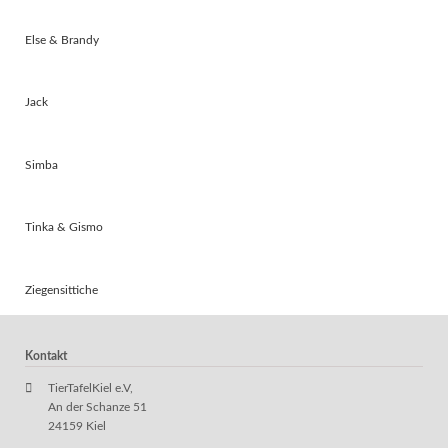
Else & Brandy
Jack
Simba
Tinka & Gismo
Ziegensittiche
Kontakt
TierTafelKiel e.V,
An der Schanze 51
24159 Kiel