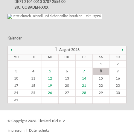
DE71 2104 0010 0707 2556 00
BIC: COBADEFFXXX
Kalender
<
August 2026
>
MO
DI
MI
DO
FR
SA
SO
1
2
3
4
5
6
7
8
9
10
11
12
13
14
15
16
17
18
19
20
21
22
23
24
25
26
27
28
29
30
31
© Copyright 2026. TierTafel Kiel e. V.
Navigation
Impressum
Datenschutz