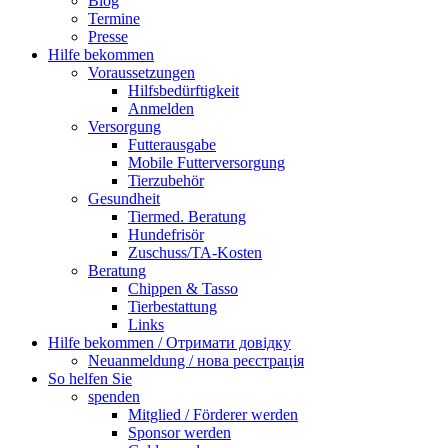
Blog
Termine
Presse
Hilfe bekommen
Voraussetzungen
Hilfsbedürftigkeit
Anmelden
Versorgung
Futterausgabe
Mobile Futterversorgung
Tierzubehör
Gesundheit
Tiermed. Beratung
Hundefrisör
Zuschuss/TA-Kosten
Beratung
Chippen & Tasso
Tierbestattung
Links
Hilfe bekommen / Отримати довідку
Neuanmeldung / нова реєстрація
So helfen Sie
spenden
Mitglied / Förderer werden
Sponsor werden