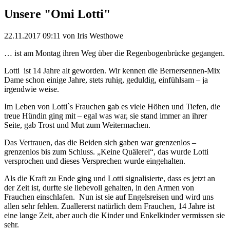
Unsere "Omi Lotti"
22.11.2017 09:11
von Iris Westhowe
… ist am Montag ihren Weg über die Regenbogenbrücke gegangen.
Lotti ist 14 Jahre alt geworden. Wir kennen die Bernersennen-Mix
Dame schon einige Jahre, stets ruhig, geduldig, einfühlsam – ja
irgendwie weise.
Im Leben von Lotti`s Frauchen gab es viele Höhen und Tiefen, die
treue Hündin ging mit – egal was war, sie stand immer an ihrer
Seite, gab Trost und Mut zum Weitermachen.
Das Vertrauen, das die Beiden sich gaben war grenzenlos –
grenzenlos bis zum Schluss. „Keine Quälerei“, das wurde Lotti
versprochen und dieses Versprechen wurde eingehalten.
Als die Kraft zu Ende ging und Lotti signalisierte, dass es jetzt an
der Zeit ist, durfte sie liebevoll gehalten, in den Armen von
Frauchen einschlafen. Nun ist sie auf Engelsreisen und wird uns
allen sehr fehlen. Zuallererst natürlich dem Frauchen, 14 Jahre ist
eine lange Zeit, aber auch die Kinder und Enkelkinder vermissen sie
sehr.