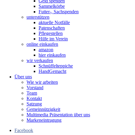
Geld spenden
Sammelkörbe
Futter-, Sachspenden
unterstützen
aktuelle Notfälle
Patenschaften
Pflegestellen
Hilfe im Verein
online einkaufen
amazon
hier einkaufen
wir verkaufen
Schnüffelteppiche
HandGemacht
Über uns
Wie wir arbeiten
Vorstand
Team
Kontakt
Satzung
Gemeinnützigkeit
Multimedia Präsentation über uns
Markeneintragung
Facebook