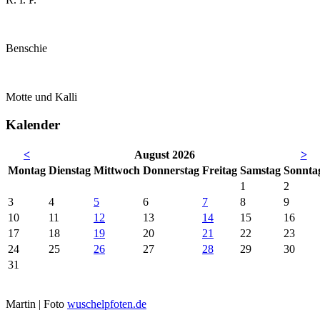
Benschie
Motte und Kalli
Kalender
<
August 2026
>
Mo
ntag
Di
enstag
Mi
ttwoch
Do
nnerstag
Fr
eitag
Sa
mstag
So
nnta
1
2
3
4
5
6
7
8
9
10
11
12
13
14
15
16
17
18
19
20
21
22
23
24
25
26
27
28
29
30
31
Martin | Foto
wuschelpfoten.de