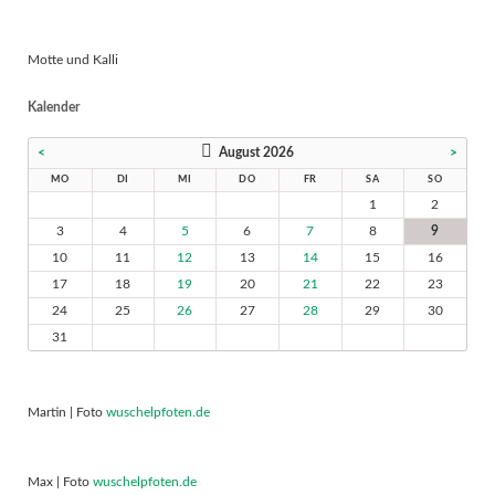
Motte und Kalli
Kalender
<
August 2026
>
MO
DI
MI
DO
FR
SA
SO
1
2
3
4
5
6
7
8
9
10
11
12
13
14
15
16
17
18
19
20
21
22
23
24
25
26
27
28
29
30
31
Martin | Foto
wuschelpfoten.de
Max | Foto
wuschelpfoten.de