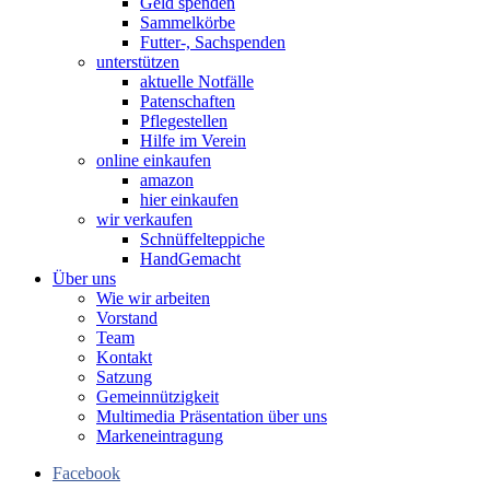
Geld spenden
Sammelkörbe
Futter-, Sachspenden
unterstützen
aktuelle Notfälle
Patenschaften
Pflegestellen
Hilfe im Verein
online einkaufen
amazon
hier einkaufen
wir verkaufen
Schnüffelteppiche
HandGemacht
Über uns
Wie wir arbeiten
Vorstand
Team
Kontakt
Satzung
Gemeinnützigkeit
Multimedia Präsentation über uns
Markeneintragung
Facebook