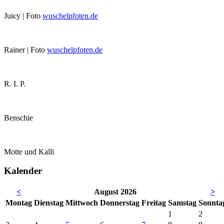
Juicy | Foto
wuschelpfoten.de
Rainer | Foto
wuschelpfoten.de
R. I. P.
Benschie
Motte und Kalli
Kalender
<
August 2026
>
Mo
ntag
Di
enstag
Mi
ttwoch
Do
nnerstag
Fr
eitag
Sa
mstag
So
nnta
1
2