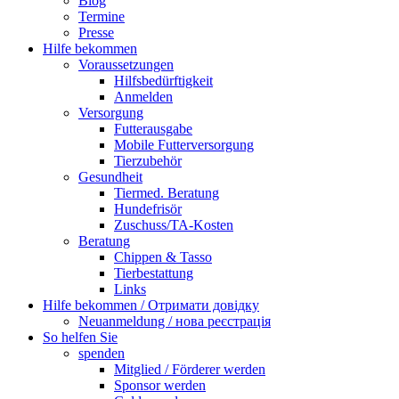
Blog
Termine
Presse
Hilfe bekommen
Voraussetzungen
Hilfsbedürftigkeit
Anmelden
Versorgung
Futterausgabe
Mobile Futterversorgung
Tierzubehör
Gesundheit
Tiermed. Beratung
Hundefrisör
Zuschuss/TA-Kosten
Beratung
Chippen & Tasso
Tierbestattung
Links
Hilfe bekommen / Отримати довідку
Neuanmeldung / нова реєстрація
So helfen Sie
spenden
Mitglied / Förderer werden
Sponsor werden